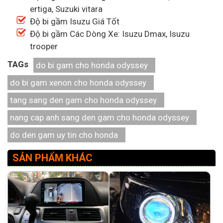
ertiga, Suzuki vitara
Độ bi gầm Isuzu Giá Tốt
Độ bi gầm Các Dòng Xe: Isuzu Dmax, Isuzu
trooper
TAGs
do bi gam cho honda odyssey
do bi gam xenon cho honda odyssey
tang sang den gam cho honda odyssey
nang cap anh sang den gam cho honda odyssey
do den gam uy tin cho honda
SẢN PHẨM KHÁC