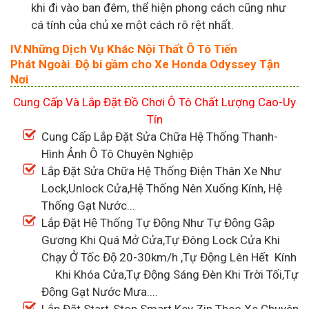
khi đi vào ban đêm, thể hiện phong cách cũng như
cá tính của chủ xe một cách rõ rệt nhất.
IV.Những Dịch Vụ Khác Nội Thất Ô Tô Tiến
Phát
Ngoài Độ bi gầm cho Xe Honda Odyssey Tận
Nơi
Cung Cấp Và Lắp Đặt Đồ Chơi Ô Tô Chất Lượng Cao-Uy
Tín
Cung Cấp Lắp Đặt Sửa Chữa Hệ Thống Thanh-
Hình Ảnh Ô Tô Chuyên Nghiệp
Lắp Đặt Sửa Chữa Hệ Thống Điện Thân Xe Như
Lock,Unlock Cửa,Hệ Thống Nên Xuống Kính, Hệ
Thống Gạt Nước...
Lắp Đặt Hệ Thống Tự Động Như Tự Động Gập
Gương Khi Quá Mở Cửa,Tự Đông Lock Cửa Khi
Chạy Ở Tốc Độ 20-30km/h ,Tự Động Lên Hết Kính
Khi Khóa Cửa,Tự Động Sáng Đèn Khi Trời Tối,Tự
Động Gạt Nước Mưa....
Lắp Đặt Start-Stop Smart Key Zin Theo Xe Chuyên