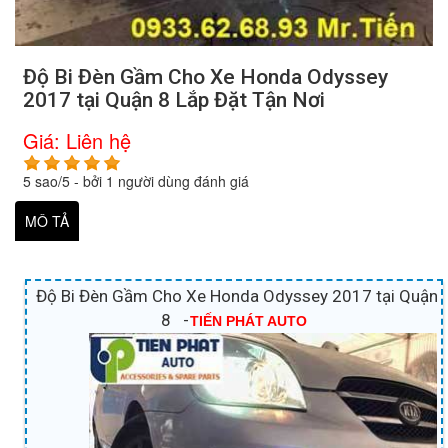
Độ Bi Đèn Gầm Cho Xe Honda Odyssey
2017 tại Quận 8 Lắp Đặt Tận Nơi
Giá:
Liên hệ
5
sao/
5
- bởi
1
người dùng đánh giá
MÔ TẢ
Độ Bi Đèn Gầm Cho Xe Honda Odyssey 2017 tại Quận
8 -
TIẾN PHÁT AUTO