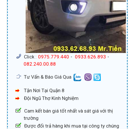
Click :
0975.779.440
-
0933.626.893
-
082.240.00.88
Tư Vấn & Báo Giá Qua
Tận Nơi Tại Quận 8
Đội Ngũ Thợ Kinh Nghiệm
Cam kết bán giá tốt nhất và sát giá với thị
trường
Được đổi trả hàng khi mua tại công ty chúng