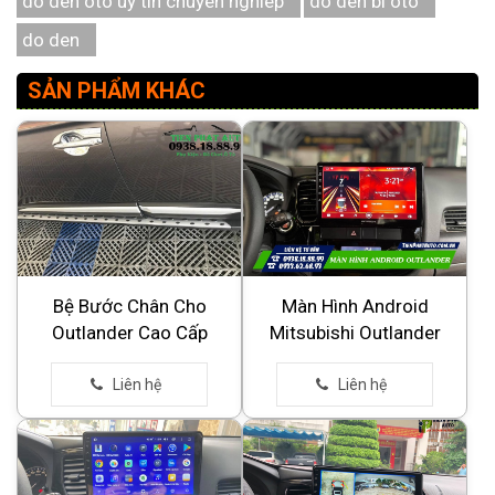
do den oto uy tin chuyen nghiep
do den bi oto
do den
SẢN PHẨM KHÁC
Bệ Bước Chân Cho
Màn Hình Android
Outlander Cao Cấp
Mitsubishi Outlander