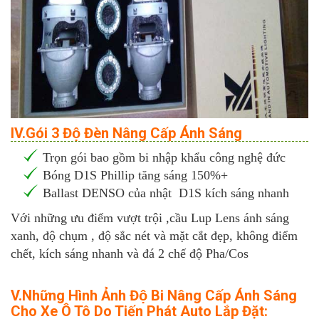
IV.Gói 3 Độ Đèn Nâng Cấp Ánh Sáng
Trọn gói bao gồm bi nhập khẩu công nghệ đức
Bóng D1S Phillip tăng sáng 150%+
Ballast DENSO của nhật D1S kích sáng nhanh
Với những ưu điểm vượt trội ,cầu Lup Lens ánh sáng
xanh, độ chụm , độ sắc nét và mặt cắt đẹp, không điểm
chết, kích sáng nhanh và đá 2 chế độ Pha/Cos
V.Những Hình Ảnh Độ Bi Nâng Cấp Ánh Sáng
Cho Xe Ô Tô Do Tiến Phát Auto Lắp Đặt: