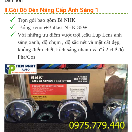
tâm hơn
II.Gói Độ Đèn Nâng Cấp Ánh Sáng 1
Trọn gói bao gồm Bi NHK
Bóng xenon+Ballast NHK 35W
Với những ưu điểm vượt trội ,cầu Lup Lens ánh
sáng xanh, độ chụm , độ sắc nét và mặt cắt đẹp,
không điểm chết, kích sáng nhanh và đá 2 chế độ
Pha/Cos