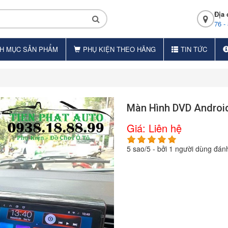
Địa 
76 -
H MỤC SẢN PHẨM
PHỤ KIỆN THEO HÃNG
TIN TỨC
Màn Hình DVD Android
Giá:
Liên hệ
5
sao/
5
- bởi
1
người dùng đánh