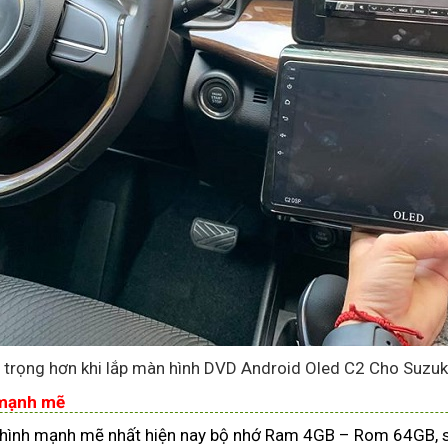
 trọng hơn khi lắp màn hình DVD Android Oled C2 Cho Suzuk
 mạnh mẽ
 hình mạnh mẽ nhất hiện nay bộ nhớ Ram 4GB – Rom 64GB, 