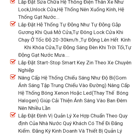
Lắp Đặt Sửa Chữa Hệ Thống Điện Thân Xe Như
Lock,Unlock Cửa,Hệ Thống Nên Xuống Kính, Hệ
Thống Gạt Nước...
Lắp Đặt Hệ Thống Tự Động Như Tự Động Gập
Gương Khi Quá Mở Cửa,Tự Đông Lock Cửa Khi
Chạy Ở Tốc Độ 20-30km/h ,Tự Động Lên Hết Kính
Khi Khóa Cửa,Tự Động Sáng Đèn Khi Trời Tối,Tự
Động Gạt Nước Mưa....
Lắp Đặt Start-Stop Smart Key Zin Theo Xe Chuyên
Nghiệp
Nâng Cấp Hệ Thống Chiếu Sáng Như Độ Bi(Gom
Ánh Sáng Tập Trung Chiếu Vào Đường) Nâng Cấp
Hệ Thống Bóng Xenon Hoặc Led(Thay Thế Bóng
Halogen) Giúp Cải Thiện Ánh Sáng Vào Ban Đêm
Nên Nhiều Lần
Lắp Đặt Định Vị Quản Lý Xe Hợp Chuẩn Theo Quy
định Của Nhà Nước Quý Khách Có Thể Đi Đăng
Kiểm. Đăng Ký Kinh Doanh Và Thiết Bị Quản Lý