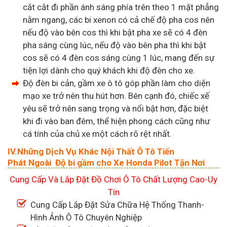
cắt cắt đi phần ánh sáng phía trên theo 1 mặt phẳng
nằm ngang, các bi xenon có cả chế độ pha cos nên
nếu độ vào bên cos thì khi bật pha xe sẽ có 4 đèn
pha sáng cùng lúc, nếu độ vào bên pha thì khi bật
cos sẽ có 4 đèn cos sáng cùng 1 lúc, mang đến sự
tiện lợi dành cho quý khách khi độ đèn cho xe.
Độ đèn bi cản, gầm xe ô tô góp phần làm cho diện
mạo xe trở nên thu hút hơn. Bên cạnh đó, chiếc xế
yêu sẽ trở nên sang trọng và nổi bật hơn, đặc biệt
khi đi vào ban đêm, thể hiện phong cách cũng như
cá tính của chủ xe một cách rõ rệt nhất.
IV.Những Dịch Vụ Khác Nội Thất Ô Tô Tiến
Phát
Ngoài Độ bi gầm cho Xe Honda Pilot Tận Nơi
Cung Cấp Và Lắp Đặt Đồ Chơi Ô Tô Chất Lượng Cao-Uy
Tín
Cung Cấp Lắp Đặt Sửa Chữa Hệ Thống Thanh-
Hình Ảnh Ô Tô Chuyên Nghiệp