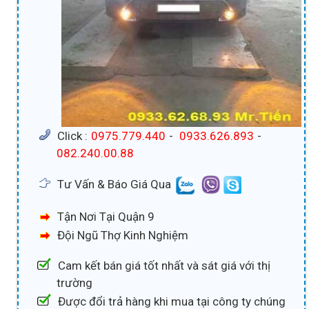
Click :
0975.779.440
-
0933.626.893
-
082.240.00.88
Tư Vấn & Báo Giá Qua
Tận Nơi Tại Quận 9
Đội Ngũ Thợ Kinh Nghiệm
Cam kết bán giá tốt nhất và sát giá với thị
trường
Được đổi trả hàng khi mua tại công ty chúng