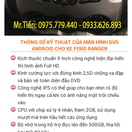
THÔNG SỐ KỸ THUẬT CỦA MÀN HÌNH DVD
ANDROID CHO XE FORD RANGER
Kích thước chuẩn 9 Inch công nghệ hiện đại hiển
thị hình ảnh Full HD.
Kính cường lực với đừng kính 2,5D chống va đập
và bảo vệ toàn diện đầu DVD
Công nghệ IPS có thể giúp cho bạn nhìn rõ độ
hiển thị ngay cả khi có ánh nắng mặt trời chiếu
vào
CPU với chip xử lý 4 nhân, Ram 2GB, sử dụng
mượt mà trên hầu hết các ứng dụng.
Bộ nhớ trong hỗ trợ đọc lên đến 500GB, tha hồ