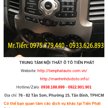
TRUNG TÂM NỘI THẤT Ô TÔ TIẾN PHÁT
Website:
http://tienphatauto.com.vn/
http://manhinhdvdoto.info/
Hotline/Zalo:
-
0938.188.899
0922.901.901
Địa chỉ:
76 - 82 Tân Sơn, Phường 15, Tân Bình, TPHCM
Có thể bạn quan tâm các dịch vụ khác tại Tiến Phát