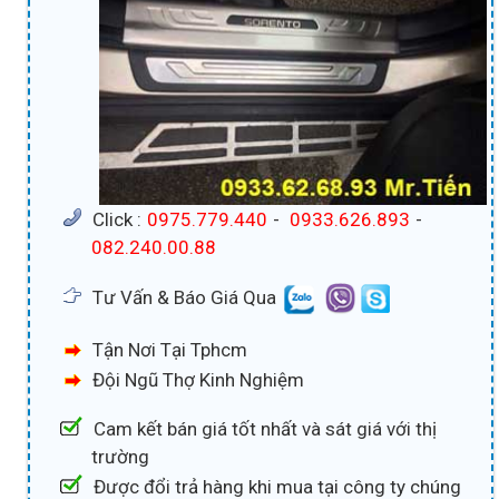
Click :
0975.779.440
-
0933.626.893
-
082.240.00.88
Tư Vấn & Báo Giá Qua
Tận Nơi Tại Tphcm
Đội Ngũ Thợ Kinh Nghiệm
Cam kết bán giá tốt nhất và sát giá với thị
trường
Được đổi trả hàng khi mua tại công ty chúng