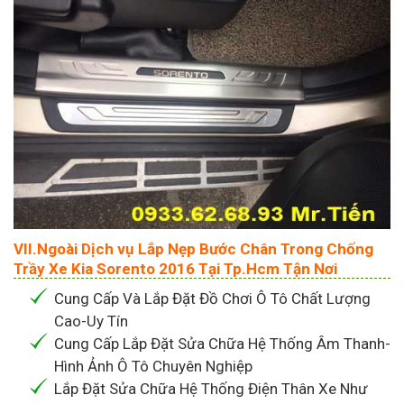
VII.Ngoài Dịch vụ Lắp Nẹp Bước Chân Trong Chống
Trầy Xe Kia Sorento 2016 Tại Tp.Hcm Tận Nơi
Cung Cấp Và Lắp Đặt Đồ Chơi Ô Tô Chất Lượng
Cao-Uy Tín
Cung Cấp Lắp Đặt Sửa Chữa Hệ Thống Âm Thanh-
Hình Ảnh Ô Tô Chuyên Nghiệp
Lắp Đặt Sửa Chữa Hệ Thống Điện Thân Xe Như