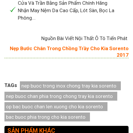
Cửa Và Trần Bằng Sản Phẩm Chính Hãng
Nhận May Nệm Da Cao Cấp, Lót Sàn, Bọc La
Phông...
Nguồn Bài Viết Nội Thất Ô Tô Tiến Phát
Nẹp Bước Chân Trong Chồng Trầy Cho Kia Sorento
2017
TAGs
nep buoc trong inox chong tray kia sorento
nep buoc chan phia trong chong tray kia sorento
op bac buoc chan len xuong cho kia sorento
bac buoc phia trong cho kia sorento
SẢN PHẨM KHÁC