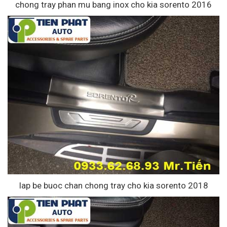
chong tray phan mu bang inox cho kia sorento 2016
lap be buoc chan chong tray cho kia sorento 2018