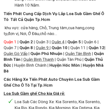
Hành 10 Năm.
Tiến Phát Cung Cấp Dịch Vụ Lắp Loa Sub Gầm Ghế Ô
Tô Tất Cả Quận Tp.Hcm
khu vực: cửa hàng, Chỗ, Trung tâm,cua hang,cong
ty,đơn vị, Nơi, Ở Đâu,chỗ nào...
Quận 1
|
Quận 2
|
Quận 3
|
Quận 4
|
Quận 5
|
Quận 6
|
Quận 7
|
Quận 8
|
Quận 9
|
Quận 10
|
Quận 11
|
Quận 12
|
Quận Gò Vấp
|
Quận Phú Nhuận
|
Quận Tân Bình
|
Quận
Bình Tân
|
Quận Bình Thạnh
|
Quận Tân Phú
|
Quận Thủ
Đức
|
Huyện Bình Chánh
|
Huyện Hóc Môn
|
Huyện Nhà
Bè
Các Hãng Xe Tiến Phát Auto Chuyên Loa Sub Gầm
Ghế Cho Ô Tô Tại Tp.Hcm
Loa Sub Gầm ghế Cho kia Giá rẻ:
Loa Sub Các Dòng Xe: Kia Sorento, Kia Sorento,
Kia Rio, Kia Rondo, Kia Morning, Kia Optima, Kia