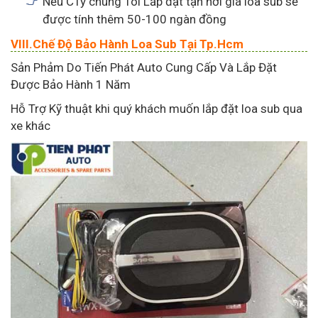
Nếu CTy chúng Tôi Lắp đặt tận nơi giá loa sub sẽ
được tính thêm 50-100 ngàn đồng
VIII.Chế Độ Bảo Hành Loa Sub Tại Tp.Hcm
Sản Phảm Do Tiến Phát Auto Cung Cấp Và Lắp Đặt
Được Bảo Hành 1 Năm
Hỗ Trợ Kỹ thuật khi quý khách muốn lắp đặt loa sub qua
xe khác