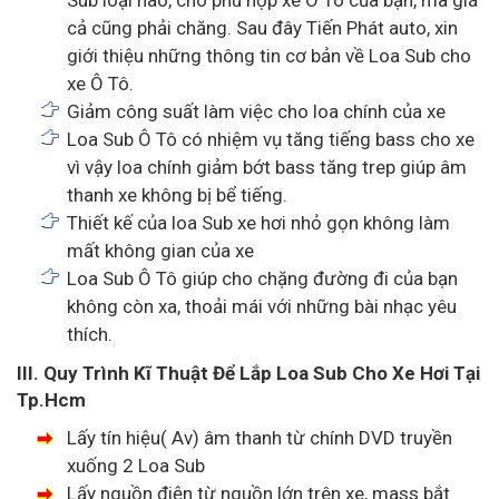
Sub loại nào, cho phù hợp xe Ô Tô của bạn, mà giá
cả cũng phải chăng. Sau đây Tiến Phát auto, xin
giới thiệu những thông tin cơ bản về Loa Sub cho
xe Ô Tô.
Giảm công suất làm việc cho loa chính của xe
Loa Sub Ô Tô có nhiệm vụ tăng tiếng bass cho xe
vì vậy loa chính giảm bớt bass tăng trep giúp âm
thanh xe không bị bể tiếng.
Thiết kế của loa Sub xe hơi nhỏ gọn không làm
mất không gian của xe
Loa Sub Ô Tô giúp cho chặng đường đi của bạn
không còn xa, thoải mái với những bài nhạc yêu
thích.
III. Quy Trình Kĩ Thuật Để Lắp Loa Sub Cho Xe Hơi Tại
Tp.Hcm
Lấy tín hiệu( Av) âm thanh từ chính DVD truyền
xuống 2 Loa Sub
Lấy nguồn điện từ nguồn lớn trên xe, mass bắt