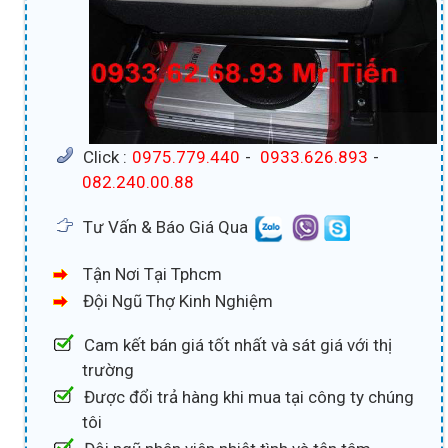
Click :
0975.779.440
-
0933.626.893
-
082.240.00.88
Tư Vấn & Báo Giá Qua
Tận Nơi Tại Tphcm
Đội Ngũ Thợ Kinh Nghiệm
Cam kết bán giá tốt nhất và sát giá với thị
trường
Được đổi trả hàng khi mua tại công ty chúng
tôi