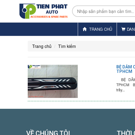
TRANG CHỦ
DAN
Trang chủ
Tìm kiếm
BỆ DẪM 
TPHCM
BỆ DẪM 
TPHCM Bậc
trầy...
VỀ CHÚNG TÔI
THỜI 