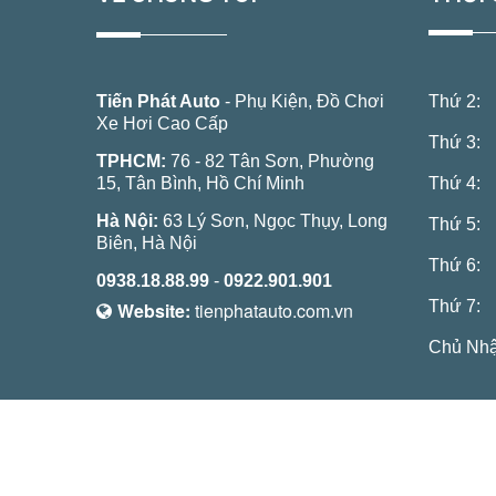
Tiến Phát Auto
- Phụ Kiện, Đồ Chơi
Thứ 2:
Xe Hơi Cao Cấp
Thứ 3:
TPHCM:
76 - 82 Tân Sơn, Phường
15, Tân Bình, Hồ Chí Minh
Thứ 4:
Hà Nội:
63 Lý Sơn, Ngọc Thụy, Long
Thứ 5:
Biên, Hà Nội
Thứ 6:
0938.18.88.99
-
0922.901.901
Thứ 7:
Website:
tienphatauto.com.vn
Chủ Nhậ