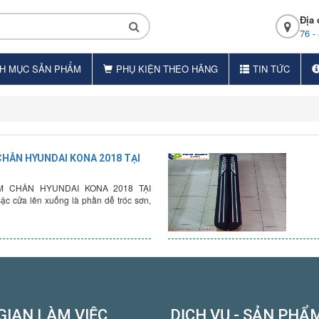
Địa 
76 -
H MỤC SẢN PHẨM
PHỤ KIỆN THEO HÃNG
TIN TỨC
CHÂN HYUNDAI KONA 2018 TẠI
CHÂN HYUNDAI KONA 2018 TẠI
 cửa lên xuống là phần dễ tróc sơn,
GIAN LÀM VIỆC
DỊCH VỤ - SẢN PHẨ