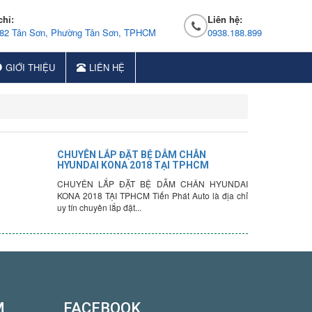
chỉ:
Liên hệ:
 82 Tân Sơn, Phường Tân Sơn, TPHCM
0938.188.899
GIỚI THIỆU
LIÊN HỆ
CHUYÊN LẮP ĐẶT BỆ DẪM CHÂN
HYUNDAI KONA 2018 TẠI TPHCM
CHUYÊN LẮP ĐẶT BỆ DẪM CHÂN HYUNDAI
KONA 2018 TẠI TPHCM Tiến Phát Auto là địa chỉ
uy tín chuyên lắp đặt...
M
FACEBOOK