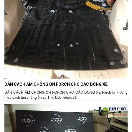
DÁN CÁCH ÂM CHỐNG ỒN FORCH CHO CÁC DÒNG XE
DÁN CÁCH ÂM CHỐNG ỒN FORCH CHO CÁC DÒNG XE Forch là thương
hiệu cách âm chống ồn số 1 tại Đức. Được sản...