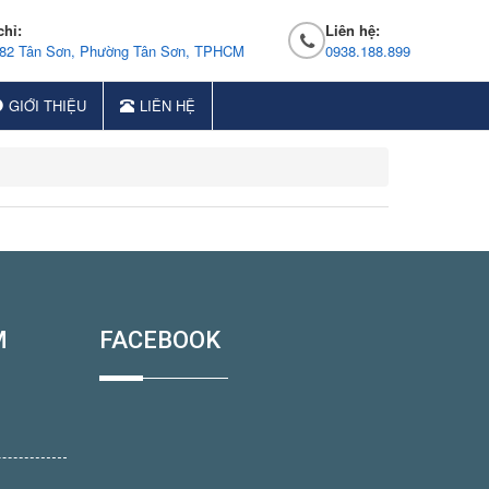
chỉ:
Liên hệ:
 82 Tân Sơn, Phường Tân Sơn, TPHCM
0938.188.899
GIỚI THIỆU
LIÊN HỆ
M
FACEBOOK