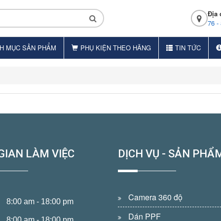
Địa 
76 -
H MỤC SẢN PHẨM
PHỤ KIỆN THEO HÃNG
TIN TỨC
GIAN LÀM VIỆC
DỊCH VỤ - SẢN PHẨ
Camera 360 độ
8:00 am - 18:00 pm
Dán PPF
8:00 am - 18:00 pm