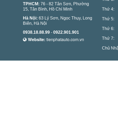
TPHCM:
76 - 82 Tân Sơn, Phường
15, Tân Bình, Hồ Chí Minh
Thứ 4:
Hà Nội:
63 Lý Sơn, Ngọc Thụy, Long
Thứ 5:
Biên, Hà Nội
Thứ 6:
0938.18.88.99
-
0922.901.901
Thứ 7:
Website:
tienphatauto.com.vn
Chủ Nhậ