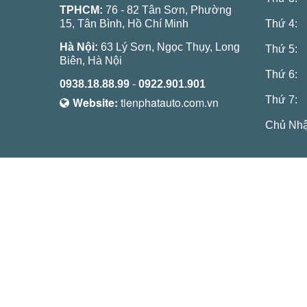
TPHCM:
76 - 82 Tân Sơn, Phường
15, Tân Bình, Hồ Chí Minh
Thứ 4:
Hà Nội:
63 Lý Sơn, Ngọc Thụy, Long
Thứ 5:
Biên, Hà Nội
Thứ 6:
0938.18.88.99
-
0922.901.901
Thứ 7:
Website:
tienphatauto.com.vn
Chủ Nhậ