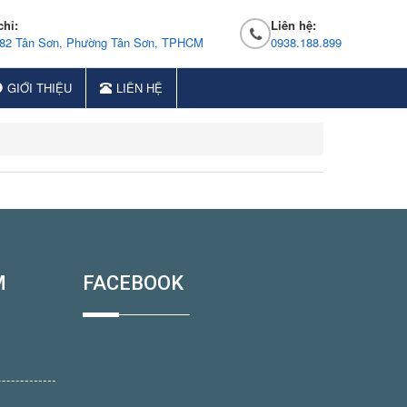
chỉ:
Liên hệ:
 82 Tân Sơn, Phường Tân Sơn, TPHCM
0938.188.899
GIỚI THIỆU
LIÊN HỆ
M
FACEBOOK