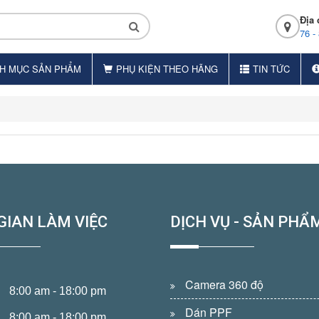
Địa 
76 -
H MỤC SẢN PHẨM
PHỤ KIỆN THEO HÃNG
TIN TỨC
GIAN LÀM VIỆC
DỊCH VỤ - SẢN PHẨ
Camera 360 độ
8:00 am - 18:00 pm
Dán PPF
8:00 am - 18:00 pm