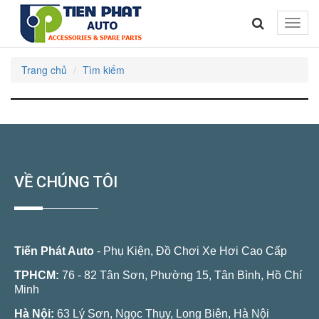
Toggle
naviga
Trang chủ
Tìm kiếm
VỀ CHÚNG TÔI
Tiến Phát Auto
- Phụ Kiện, Đồ Chơi Xe Hơi Cao Cấp
TPHCM:
76 - 82 Tân Sơn, Phường 15, Tân Bình, Hồ Chí
Minh
Hà Nội:
63 Lý Sơn, Ngọc Thụy, Long Biên, Hà Nội