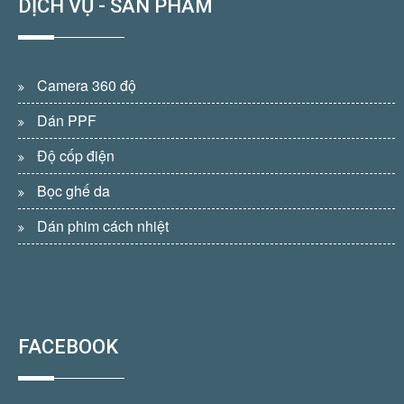
DỊCH VỤ - SẢN PHẨM
Camera 360 độ
Dán PPF
Độ cốp điện
Bọc ghế da
Dán phim cách nhiệt
FACEBOOK