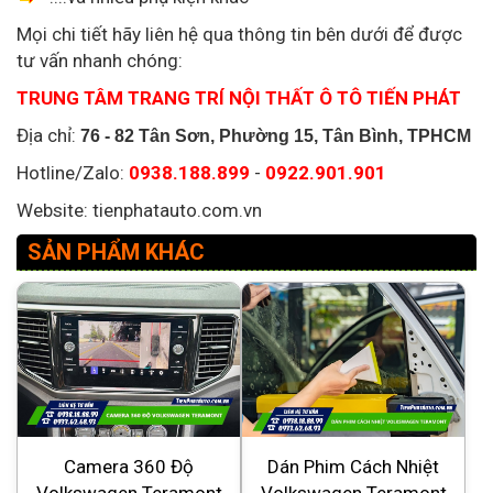
Mọi chi tiết hãy liên hệ qua thông tin bên dưới để được
tư vấn nhanh chóng:
TRUNG TÂM TRANG TRÍ NỘI THẤT Ô TÔ TIẾN PHÁT
Địa chỉ:
76 - 82 Tân Sơn, Phường 15, Tân Bình, TPHCM
Hotline/Zalo:
0938.188.899
-
0922.901.901
Website: tienphatauto.com.vn
SẢN PHẨM KHÁC
Camera 360 Độ
Dán Phim Cách Nhiệt