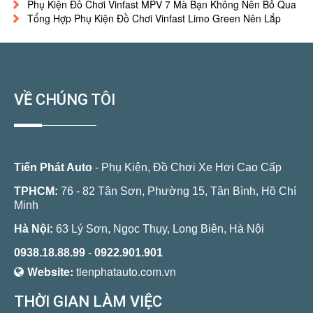
Phụ Kiện Đồ Chơi Vinfast MPV 7 Mà Bạn Không Nên Bỏ Qua
Tổng Hợp Phụ Kiện Đồ Chơi Vinfast Limo Green Nên Lắp
VỀ CHÚNG TÔI
Tiến Phát Auto
- Phụ Kiện, Đồ Chơi Xe Hơi Cao Cấp
TPHCM:
76 - 82 Tân Sơn, Phường 15, Tân Bình, Hồ Chí
Minh
Hà Nội:
63 Lý Sơn, Ngọc Thụy, Long Biên, Hà Nội
0938.18.88.99
-
0922.901.901
Website:
tienphatauto.com.vn
THỜI GIAN LÀM VIỆC