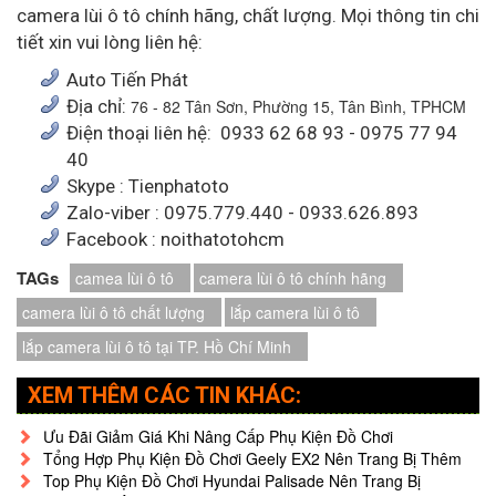
camera lùi ô tô chính hãng, chất lượng. Mọi thông tin chi
tiết xin vui lòng liên hệ:
Auto Tiến Phát
Địa chỉ:
76 - 82 Tân Sơn, Phường 15, Tân Bình, TPHCM
Điện thoại liên hệ: 0933 62 68 93 - 0975 77 94
40
Skype : Tienphatoto
Zalo-viber : 0975.779.440 - 0933.626.893
Facebook : noithatotohcm
TAGs
camea lùi ô tô
camera lùi ô tô chính hãng
camera lùi ô tô chất lượng
lắp camera lùi ô tô
lắp camera lùi ô tô tại TP. Hồ Chí Minh
XEM THÊM CÁC TIN KHÁC:
Ưu Đãi Giảm Giá Khi Nâng Cấp Phụ Kiện Đồ Chơi
Tổng Hợp Phụ Kiện Đồ Chơi Geely EX2 Nên Trang Bị Thêm
Top Phụ Kiện Đồ Chơi Hyundai Palisade Nên Trang Bị