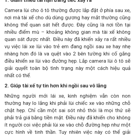
1. Giảm thiểu tai nạn đáng tiếc xảy ra
Camera lùi cho ô tô thường được lắp đặt ở phía sau xe,
nơi mà tài xế cho dù dùng gương hay mắt thường cũng
không thể quan sát hết được. Đây cũng là nơi tồn tại
nhiều điểm mù – khoảng không gian mà tài xế không
quan sát được nhất. Điều này đã khiến xảy ra rất nhiều
vụ việc lái xe lùi vào trẻ em đang ngồi sau xe hay nhẹ
nhàng hơn đó là va quệt vào 2 bên tường khi cố gắng
điều khiển xe lùi vào đường hẹp. Lắp camera lùi ô tô sẽ
giải quyết toàn bộ tình trạng này một cách hiệu quả
nhất có thể.
2. Giúp tài xế tự tin hơn khi ngồi sau vô lăng
Những người mới lái xe, kinh nghiệm vẫn còn non
thường hay lo lắng khi phải lùi chiếc xe vào những chỗ
chật hẹp. Chỉ cần một sai sót nhỏ thôi là mọi thứ sẽ
phải trả giá bằng tiền mặt. Điều này đã khiến cho không
ít người coi việc phải lùi xe vào chỗ đường hẹp như một
cực hình về tinh thần. Tuy nhiên việc này có thể giải