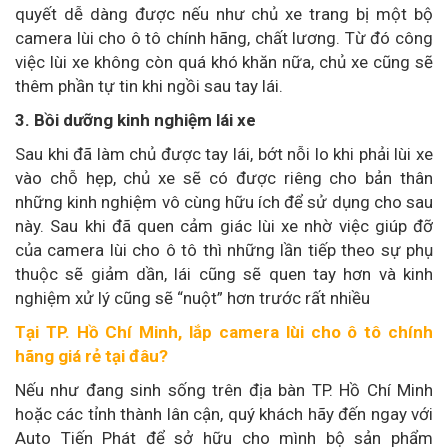
quyết dễ dàng được nếu như chủ xe trang bị một bộ
camera lùi cho ô tô chính hãng, chất lương. Từ đó công
việc lùi xe không còn quá khó khăn nữa, chủ xe cũng sẽ
thêm phần tự tin khi ngồi sau tay lái.
3. Bồi dưỡng kinh nghiệm lái xe
Sau khi đã làm chủ được tay lái, bớt nỗi lo khi phải lùi xe
vào chỗ hẹp, chủ xe sẽ có được riêng cho bản thân
những kinh nghiệm vô cùng hữu ích để sử dụng cho sau
này. Sau khi đã quen cảm giác lùi xe nhờ việc giúp đỡ
của camera lùi cho ô tô thì những lần tiếp theo sự phụ
thuộc sẽ giảm dần, lái cũng sẽ quen tay hơn và kinh
nghiệm xử lý cũng sẽ “nuột” hơn trước rất nhiều
Tại TP. Hồ Chí Minh, lắp camera lùi cho ô tô chính
hãng giá rẻ tại đâu?
Nếu như đang sinh sống trên địa bàn TP. Hồ Chí Minh
hoặc các tỉnh thành lân cận, quý khách hãy đến ngay với
Auto Tiến Phát để sở hữu cho mình bộ sản phẩm