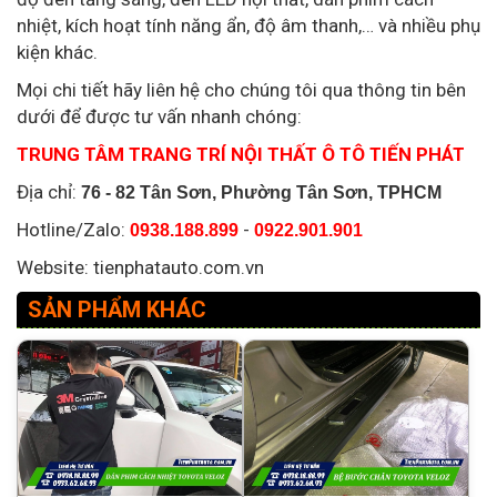
nhiệt, kích hoạt tính năng ẩn, độ âm thanh,… và nhiều phụ
kiện khác.
Mọi chi tiết hãy liên hệ cho chúng tôi qua thông tin bên
dưới để được tư vấn nhanh chóng:
TRUNG TÂM TRANG TRÍ NỘI THẤT Ô TÔ TIẾN PHÁT
Địa chỉ:
76 - 82 Tân Sơn, Phường Tân Sơn, TPHCM
Hotline/Zalo:
-
0938.188.899
0922.901.901
Website: tienphatauto.com.vn
SẢN PHẨM KHÁC