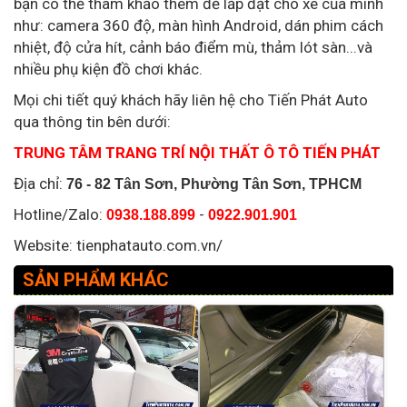
bạn có thể tham khảo thêm để lắp đặt cho xe của mình
như: camera 360 độ, màn hình Android, dán phim cách
nhiệt, độ cửa hít, cảnh báo điểm mù, thảm lót sàn...và
nhiều phụ kiện đồ chơi khác.
Mọi chi tiết quý khách hãy liên hệ cho Tiến Phát Auto
qua thông tin bên dưới:
TRUNG TÂM TRANG TRÍ NỘI THẤT Ô TÔ TIẾN PHÁT
Địa chỉ:
76 - 82 Tân Sơn, Phường Tân Sơn, TPHCM
Hotline/Zalo:
-
0938.188.899
0922.901.901
Website: tienphatauto.com.vn/
SẢN PHẨM KHÁC