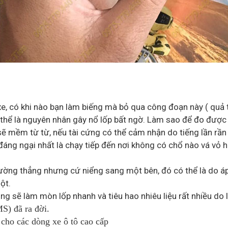
 xe, có khi nào bạn làm biếng mà bỏ qua công đoạn này ( quả 
ó thể là nguyên nhân gây nổ lốp bất ngờ. Làm sao để đo được 
xe sẽ mềm từ từ, nếu tài cứng có thể cảm nhận do tiếng lần r
áng ngại nhất là chạy tiếp đến nơi không có chổ nào vá vỏ ho
 đường thẳng nhưng cứ niểng sang một bên, đó có thể là do 
ột.
ng sẽ làm mòn lốp nhanh và tiêu hao nhiêu liệu rất nhiều do 
MS) đã ra đời.
 cho các dòng xe ô tô cao cấp