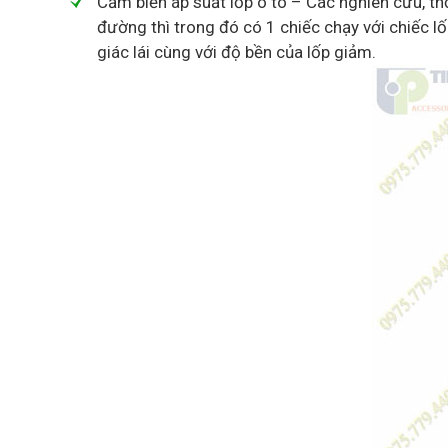
Cảm biến áp suất lốp ô tô – Các nghiên cứu, thố
đường thì trong đó có 1 chiếc chạy với chiếc lố
giác lái cùng với độ bền của lốp giảm.