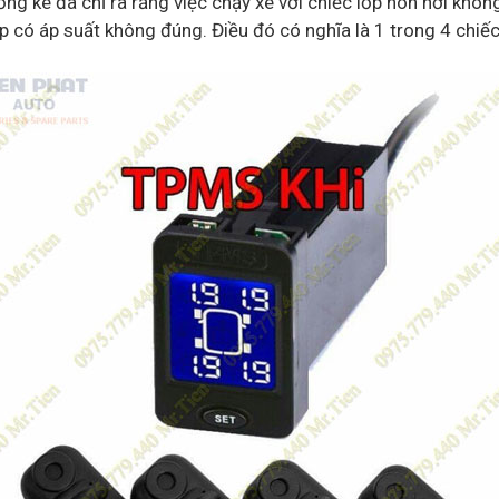
ng kê đã chỉ ra rằng việc chạy xe với chiếc lốp non hơi khôn
p có áp suất không đúng. Điều đó có nghĩa là 1 trong 4 chiếc