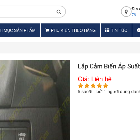
Địa 
76 -
H MỤC SẢN PHẨM
PHỤ KIỆN THEO HÃNG
TIN TỨC
Lắp Cảm Biến Áp Suấ
Giá:
Liên hệ
5
sao/
5
- bởi
1
người dùng đánh