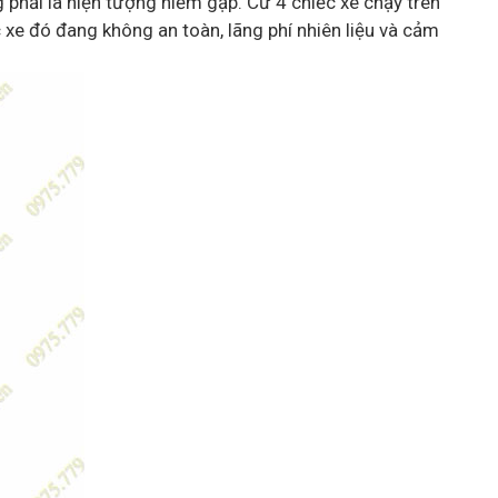
g phải là hiện tượng hiếm gặp. Cứ 4 chiếc xe chạy trên
 xe đó đang không an toàn, lãng phí nhiên liệu và cảm