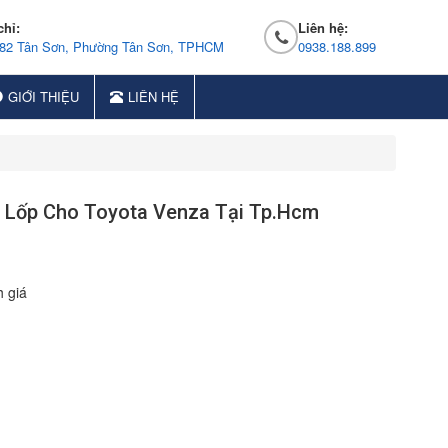
chỉ:
Liên hệ:
 82 Tân Sơn, Phường Tân Sơn, TPHCM
0938.188.899
GIỚI THIỆU
LIÊN HỆ
t Lốp Cho Toyota Venza Tại Tp.Hcm
 giá