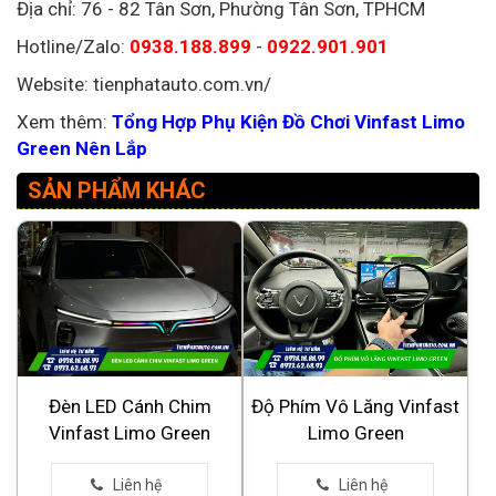
Địa chỉ: 76 - 82 Tân Sơn, Phường
Tân Sơn
, TPHCM
Hotline/Zalo:
0938.188.899
-
0922.901.901
Website: tienphatauto.com.vn/
Xem thêm:
Tổng Hợp Phụ Kiện Đồ Chơi Vinfast Limo
Green Nên Lắp
SẢN PHẨM KHÁC
Đèn LED Cánh Chim
Độ Phím Vô Lăng Vinfast
Vinfast Limo Green
Limo Green