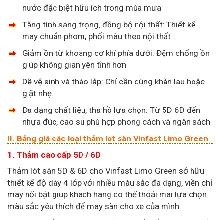
nước đặc biệt hữu ích trong mùa mưa
Tăng tính sang trọng, đồng bộ nội thất: Thiết kế
may chuẩn phom, phối màu theo nội thất
Giảm ồn từ khoang cơ khí phía dưới: Đệm chống ồn
giúp không gian yên tĩnh hơn
Dễ vệ sinh và tháo lắp: Chỉ cần dùng khăn lau hoặc
giặt nhẹ.
Đa dạng chất liệu, tha hồ lựa chọn: Từ 5D 6D đến
nhựa đúc, cao su phù hợp phong cách và ngân sách
II. Bảng giá các loại thảm lót sàn Vinfast Limo Green
1. Thảm cao cấp 5D / 6D
Thảm lót sàn 5D & 6D cho Vinfast Limo Green sở hữu
thiết kế độ dày 4 lớp với nhiều màu sắc đa dạng, viền chỉ
may nổi bật giúp khách hàng có thể thoải mái lựa chọn
màu sắc yêu thích để may sàn cho xe của mình.