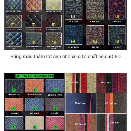
Bảng mẫu thảm lót sàn cho xe ô tô chất liệu 5D 6D