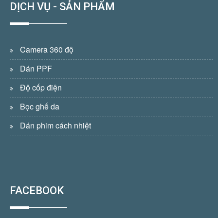
DỊCH VỤ - SẢN PHẨM
Camera 360 độ
Dán PPF
Độ cốp điện
Bọc ghế da
Dán phim cách nhiệt
FACEBOOK