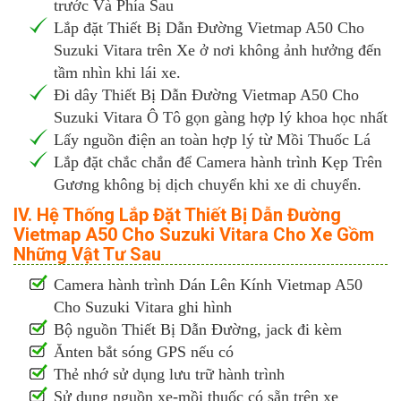
trước Và Phía Sau
Lắp đặt Thiết Bị Dẫn Đường Vietmap A50 Cho
Suzuki Vitara trên Xe ở nơi không ảnh hưởng đến
tầm nhìn khi lái xe.
Đi dây Thiết Bị Dẫn Đường Vietmap A50 Cho
Suzuki Vitara Ô Tô gọn gàng hợp lý khoa học nhất
Lấy nguồn điện an toàn hợp lý từ Mồi Thuốc Lá
Lắp đặt chắc chắn để Camera hành trình Kẹp Trên
Gương không bị dịch chuyển khi xe di chuyển.
IV. Hệ Thống Lắp Đặt Thiết Bị Dẫn Đường
Vietmap A50 Cho Suzuki Vitara Cho Xe Gồm
Những Vật Tư Sau
Camera hành trình Dán Lên Kính Vietmap A50
Cho Suzuki Vitara ghi hình
Bộ nguồn Thiết Bị Dẫn Đường, jack đi kèm
Ănten bắt sóng GPS nếu có
Thẻ nhớ sử dụng lưu trữ hành trình
Sử dụng nguồn xe-mồi thuốc có sẵn trên xe