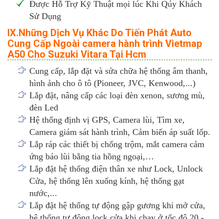
Được Hỗ Trợ Kỹ Thuật mọi lúc Khi Qúy Khách
Sử Dụng
IX.Những Dịch Vụ Khác Do Tiến Phát Auto
Cung Cấp Ngoài camera hành trình Vietmap
A50 Cho Suzuki Vitara Tại Hcm
Cung cấp, lắp đặt và sửa chữa hệ thống âm thanh,
hình ảnh cho ô tô (Pioneer, JVC, Kenwood,...)
Lắp đặt, nâng cấp các loại đèn xenon, sương mù,
đèn Led
Hệ thống định vị GPS, Camera lùi, Tìm xe,
Camera giám sát hành trình, Cảm biến áp suất lốp.
Lắp ráp các thiết bị chống trộm, mắt camera cảm
ứng báo lùi bằng tia hồng ngoại,…
Lắp đặt hệ thống điện thân xe như Lock, Unlock
Cửa, hệ thống lên xuống kính, hệ thống gạt
nước,...
Lắp đặt hệ thống tự động gập gương khi mở cửa,
hệ thống tự động lock cửa khi chạy ở tốc độ 20 -