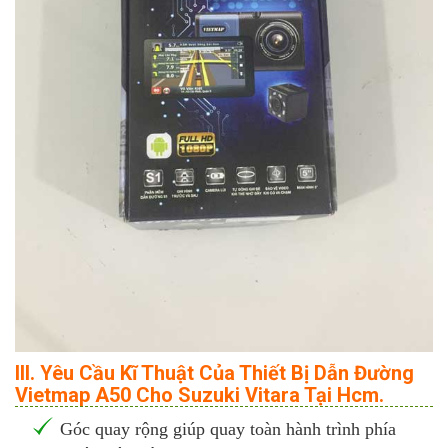
III. Yêu Cầu Kĩ Thuật Của Thiết Bị Dẫn Đường
Vietmap A50 Cho Suzuki Vitara Tại Hcm.
Góc quay rộng giúp quay toàn hành trình phía