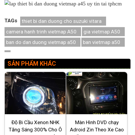
TAGs
thiet bi dan duong cho suzuki vitara
camera hanh trinh vietmap A50
gia vietmap A50
ban do dan duong vietmap a50
ban vietmap a50
SẢN PHẨM KHÁC
Độ Bi Cầu Xenon NHK
Màn Hình DVD chạy
Tăng Sáng 300% Cho Ô
Adroid Zin Theo Xe Cao