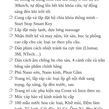
30km/h, tự động lên hết khi khóa cửa, tự động
sáng đèn khi trời tối
Cung cấp và lắp đặt bộ chìa khóa thông minh -
Start Stop Smart Key
Lắp đặt máy lạnh, dựa lưng massage
Nhận thiết kế và may nệm, lót sàn, bọc la phông
cao cấp cho các loại xe theo yêu cầu.
Dán phim cách nhiệt tránh tia cực tím (Llumar,
3M, NTech…)
Dán cách âm chống ồn cho sàn, 4 cánh cửa và trần
bằng sản phẩm chính hãng
Phủ Nano sơn, Nano kính, Phun Gầm
Trang trí, lắp ráp các loại ốp gỗ nội thất sang
trọng, ốp xăng, ốp đèn trước, sau
Trang trí các phụ kiện mạ Crom và Inox theo xe.
Móc cáp bảo vệ kính tránh bị cắp
100 mẫu nước hoa các loại, Khử mùi, Đệm làm
lạnh, Tủ lạnh, Gối đầu, Vi Cá, Ống Xả, Phụ Kiện