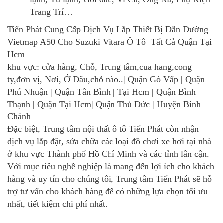
Trang Trí…
Tiến Phát Cung Cấp Dịch Vụ Lắp Thiết Bị Dẫn Đường
Vietmap A50 Cho Suzuki Vitara Ô Tô Tất Cả Quận Tại
Hcm
khu vực: cửa hàng, Chỗ, Trung tâm,cua hang,cong
ty,đơn vị, Nơi, Ở Đâu,chỗ nào..| Quận Gò Vấp | Quận
Phú Nhuận | Quận Tân Bình | Tại Hcm | Quận Bình
Thạnh | Quận Tại Hcm| Quận Thủ Đức | Huyện Bình
Chánh
Đặc biệt, Trung tâm nội thất ô tô Tiến Phát còn nhận
dịch vụ lắp đặt, sửa chữa các loại đồ chơi xe hơi tại nhà
ở khu vực Thành phố Hồ Chí Minh và các tỉnh lân cận.
Với mục tiêu nghề nghiệp là mang đến lợi ích cho khách
hàng và uy tín cho chúng tôi, Trung tâm Tiến Phát sẽ hỗ
trợ tư vấn cho khách hàng để có những lựa chọn tối ưu
nhất, tiết kiệm chi phí nhất.