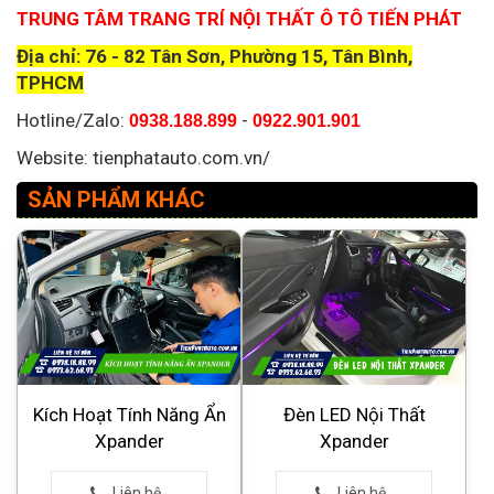
TRUNG TÂM TRANG TRÍ NỘI THẤT Ô TÔ TIẾN PHÁT
Địa chỉ: 76 - 82 Tân Sơn, Phường 15, Tân Bình,
TPHCM
Hotline/Zalo:
-
0938.188.899
0922.901.901
Website: tienphatauto.com.vn/
SẢN PHẨM KHÁC
Kích Hoạt Tính Năng Ẩn
Đèn LED Nội Thất
Xpander
Xpander