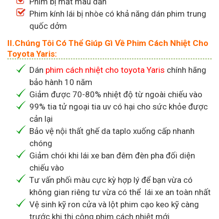
Phim bị mất màu dần
Phim kính lái bị nhòe có khả năng dán phim trung
quốc dởm
II.Chúng Tôi Có Thể Giúp Gì Về Phim Cách Nhiệt Cho
Toyota Yaris:
Dán
phim cách nhiệt cho toyota Yaris
chính hãng
bảo hành 10 năm
Giảm được 70-80% nhiệt độ từ ngoài chiếu vào
99% tia tử ngoại tia uv có hại cho sức khỏe được
cản lại
Bảo vệ nội thất ghế da taplo xuống cấp nhanh
chóng
Giảm chói khi lái xe ban đêm đèn pha đối diện
chiếu vào
Tư vấn phối màu cực kỳ hợp lý để bạn vừa có
không gian riêng tư vừa có thể lái xe an toàn nhất
Vệ sinh kỹ ron cửa và lột phim cạo keo kỹ càng
trước khi thi công phim cách nhiệt mới