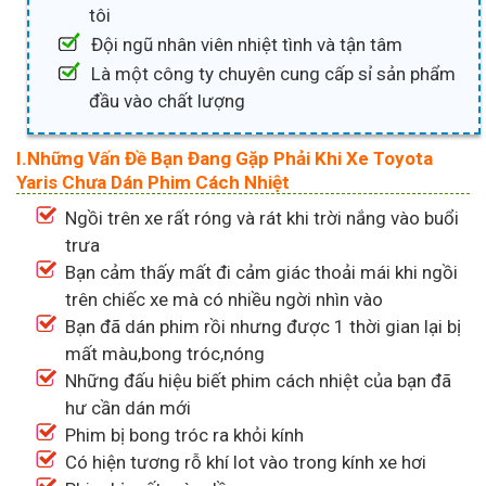
tôi
Đội ngũ nhân viên nhiệt tình và tận tâm
Là một công ty chuyên cung cấp sỉ sản phẩm
đầu vào chất lượng
I.Những Vấn Đề Bạn Đang Gặp Phải Khi Xe Toyota
Yaris Chưa Dán Phim Cách Nhiệt
Ngồi trên xe rất róng và rát khi trời nắng vào buổi
trưa
Bạn cảm thấy mất đi cảm giác thoải mái khi ngồi
trên chiếc xe mà có nhiều ngời nhìn vào
Bạn đã dán phim rồi nhưng được 1 thời gian lại bị
mất màu,bong tróc,nóng
Những đấu hiệu biết phim cách nhiệt của bạn đã
hư cần dán mới
Phim bị bong tróc ra khỏi kính
Có hiện tương rỗ khí lot vào trong kính xe hơi