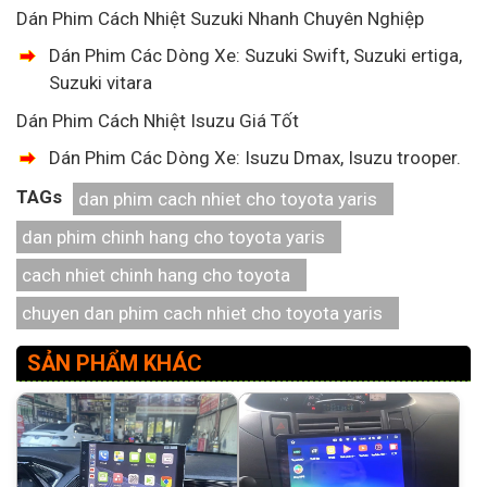
Dán Phim Cách Nhiệt Suzuki Nhanh Chuyên Nghiệp
Dán Phim Các Dòng Xe: Suzuki Swift, Suzuki ertiga,
Suzuki vitara
Dán Phim Cách Nhiệt Isuzu Giá Tốt
Dán Phim Các Dòng Xe: Isuzu Dmax, Isuzu trooper.
TAGs
dan phim cach nhiet cho toyota yaris
dan phim chinh hang cho toyota yaris
cach nhiet chinh hang cho toyota
chuyen dan phim cach nhiet cho toyota yaris
SẢN PHẨM KHÁC