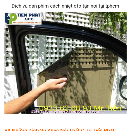
Dich vụ dán phim cách nhiệt oto tận nơi tại tphcm
VII.Những Dịch Vụ Khác Nội Thất Ô Tô Tiến Phát: