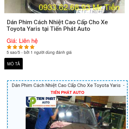
Dán Phim Cách Nhiệt Cao Cấp Cho Xe
Toyota Yaris tại Tiến Phát Auto
Giá:
Liên hệ
5
sao/
5
- bởi
1
người dùng đánh giá
MÔ TẢ
Dán Phim Cách Nhiệt Cao Cấp Cho Xe Toyota Yaris -
TIẾN PHÁT AUTO