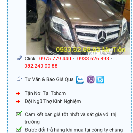
Click :
0975.779.440
-
0933.626.893
-
082.240.00.88
Tư Vấn & Báo Giá Qua
Tận Nơi Tại Tphcm
Đội Ngũ Thợ Kinh Nghiệm
Cam kết bán giá tốt nhất và sát giá với thị
trường
Được đổi trả hàng khi mua tại công ty chúng