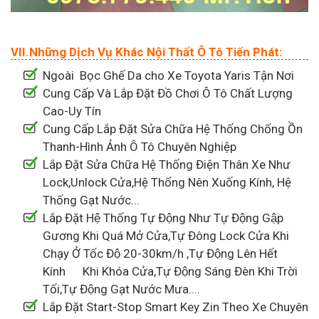
VII.Những Dịch Vụ Khác Nội Thất Ô Tô Tiến Phát:
Ngoài Bọc Ghế Da cho Xe Toyota Yaris Tận Nơi
Cung Cấp Và Lắp Đặt Đồ Chơi Ô Tô Chất Lượng
Cao-Uy Tín
Cung Cấp Lắp Đặt Sửa Chữa Hệ Thống Chống Ồn
Thanh-Hình Ảnh Ô Tô Chuyên Nghiệp
Lắp Đặt Sửa Chữa Hệ Thống Điện Thân Xe Như
Lock,Unlock Cửa,Hệ Thống Nên Xuống Kính, Hệ
Thống Gạt Nước...
Lắp Đặt Hệ Thống Tự Động Như Tự Động Gập
Gương Khi Quá Mở Cửa,Tự Đông Lock Cửa Khi
Chạy Ở Tốc Độ 20-30km/h ,Tự Động Lên Hết
Kính Khi Khóa Cửa,Tự Động Sáng Đèn Khi Trời
Tối,Tự Động Gạt Nước Mưa....
Lắp Đặt Start-Stop Smart Key Zin Theo Xe Chuyên