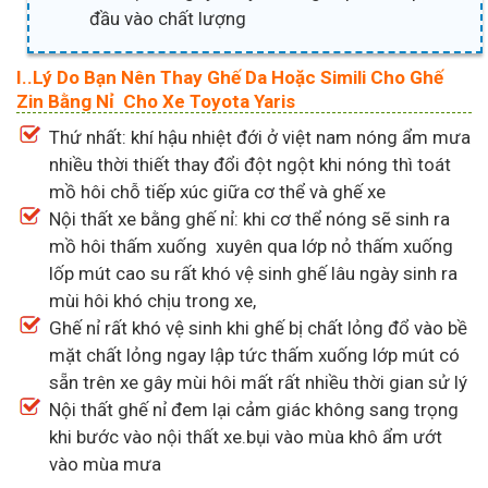
đầu vào chất lượng
I..Lý Do Bạn Nên Thay Ghế Da Hoặc Simili Cho Ghế
Zin Bằng Nỉ Cho Xe Toyota Yaris
Thứ nhất: khí hậu nhiệt đới ở việt nam nóng ẩm mưa
nhiều thời thiết thay đổi đột ngột khi nóng thì toát
mồ hôi chỗ tiếp xúc giữa cơ thể và ghế xe
Nội thất xe bằng ghế nỉ: khi cơ thể nóng sẽ sinh ra
mồ hôi thấm xuống xuyên qua lớp nỏ thấm xuống
lốp mút cao su rất khó vệ sinh ghế lâu ngày sinh ra
mùi hôi khó chịu trong xe,
Ghế nỉ rất khó vệ sinh khi ghế bị chất lỏng đổ vào bề
mặt chất lỏng ngay lập tức thấm xuống lớp mút có
sẵn trên xe gây mùi hôi mất rất nhiều thời gian sử lý
Nội thất ghế nỉ đem lại cảm giác không sang trọng
khi bước vào nội thất xe.bụi vào mùa khô ẩm ướt
vào mùa mưa