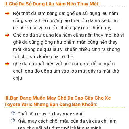
II.Ghế Da Sử Dụng Lâu Năm Nên Thay Mới:
Nội thất đã làm bằng da: ghế da sử dụng lâu năm
cũng sảy ra hiện tượng lão hóa lớp da nó sẽ bị nứt
nẻ nhiều tại vị trí ngồi nhiều gây mất thẩm mỹ,
Ghế da đã sử dụng lâu năm cũng nên thay mới bở vì
ghế da cũng giống như chăm màn cũng nên thay
mới không để quá lâu vi khuẩn nhiều sinh ra không
tốt cho sức khỏe của cơ thể.
ghế da cũ xuất hiện vết nứt cũng rất dễ bị ngấm
chất lỏng đồ uống ấm vào lớp mút gây ra mùi khó
chịu
III.Bạn Đang Muốn May Ghế Da Cao Cấp Cho Xe
Toyota Yaris Nhưng Bạn Đang Băn Khoăn:
Chất liệu may da hay may simili
Kiểu may cách phối màu của da và của chỉ làm
sao cho nổi bật được nội thất của mình