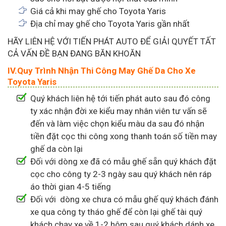
Giá cả khi may ghế cho Toyota Yaris
Địa chỉ may ghế cho Toyota Yaris gần nhất
HÃY LIÊN HỆ VỚI TIẾN PHÁT AUTO ĐỂ GIẢI QUYẾT TẤT
CẢ VẤN ĐỀ BẠN ĐANG BĂN KHOĂN
IV.Quy Trình Nhận Thi Công May Ghế Da Cho Xe
Toyota Yaris
Quý khách liên hệ tới tiến phát auto sau đó công
ty xác nhận đời xe kiểu may nhân viên tư vấn sẽ
đến và làm việc chọn kiểu màu da sau đó nhận
tiền đặt cọc thi công xong thanh toán số tiền may
ghế da còn lại
Đối với dòng xe đã có mẫu ghế sẵn quý khách đặt
cọc cho công ty 2-3 ngày sau quý khách nên ráp
áo thời gian 4-5 tiếng
Đối với dòng xe chưa có mẫu ghế quý khách đánh
xe qua công ty tháo ghế để còn lại ghế tài quý
khách chạy xe về 1-2 hôm sau quý khách dánh xe