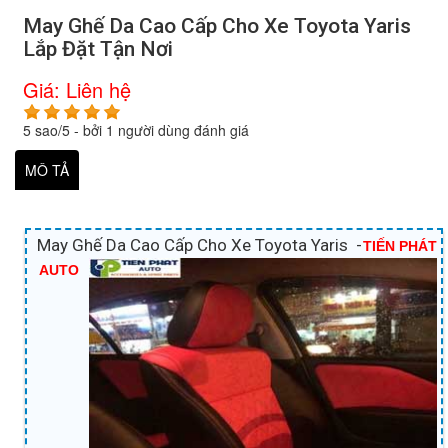
May Ghế Da Cao Cấp Cho Xe Toyota Yaris
Lắp Đặt Tận Nơi
Giá:
Liên hệ
5
sao/
5
- bởi
1
người dùng đánh giá
MÔ TẢ
May Ghế Da Cao Cấp Cho Xe Toyota Yaris -
TIẾN PHÁT
AUTO