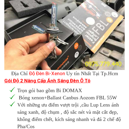
Địa Chỉ
Độ Đèn Bi-Xenon
Uy tín Nhất Tại Tp.Hcm
Gói Độ 2 Nâng Cấp Ánh Sáng Đèn Ô Tô
Trọn gói bao gồm Bi DOMAX
Bóng xenon+Ballast Canbus Aozom FBL 55W
Với những ưu điểm vượt trội ,cầu Lup Lens ánh
sáng xanh, độ chụm , độ sắc nét và mặt cắt đẹp,
không điểm chết, kích sáng nhanh và đá 2 chế độ
Pha/Cos