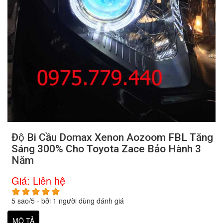
Độ Bi Cầu Domax Xenon Aozoom FBL Tăng
Sáng 300% Cho Toyota Zace Bảo Hành 3
Năm
Giá:
Liên hệ
5
sao/
5
- bởi
1
người dùng đánh giá
MÔ TẢ