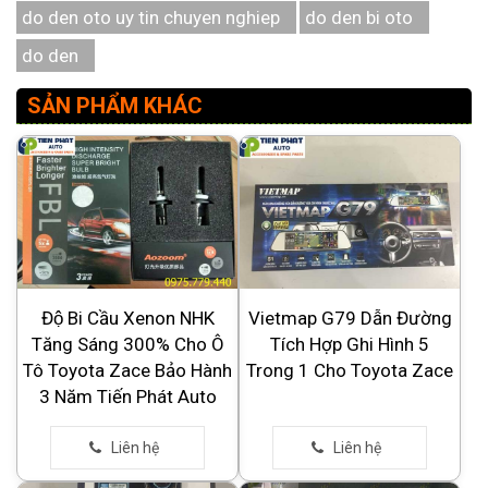
do den oto uy tin chuyen nghiep
do den bi oto
do den
SẢN PHẨM KHÁC
Độ Bi Cầu Xenon NHK
Vietmap G79 Dẫn Đường
Tăng Sáng 300% Cho Ô
Tích Hợp Ghi Hình 5
Tô Toyota Zace Bảo Hành
Trong 1 Cho Toyota Zace
3 Năm Tiến Phát Auto