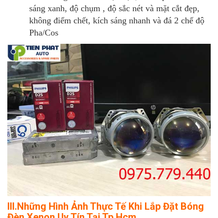
sáng xanh, độ chụm , độ sắc nét và mặt cắt đẹp,
không điểm chết, kích sáng nhanh và đá 2 chế độ
Pha/Cos
III.Những Hình Ảnh Thực Tế Khi Lắp Đặt Bóng
Đèn Xenon Uy Tín Tại Tp.Hcm