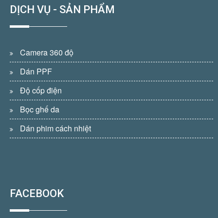
DỊCH VỤ - SẢN PHẨM
Camera 360 độ
Dán PPF
Độ cốp điện
Bọc ghế da
Dán phim cách nhiệt
FACEBOOK