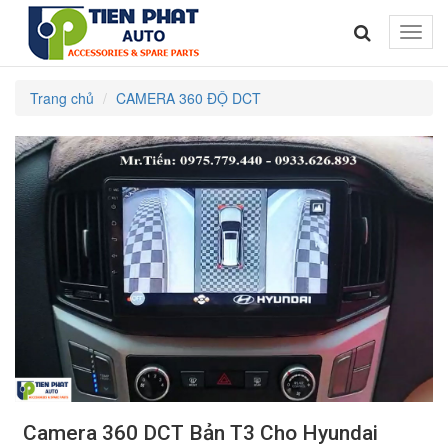
Toggle
naviga
Trang chủ
CAMERA 360 ĐỘ DCT
Camera 360 DCT Bản T3 Cho Hyundai