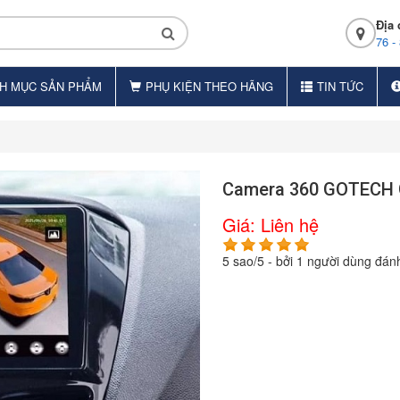
Địa 
76 -
H MỤC SẢN PHẨM
PHỤ KIỆN THEO HÃNG
TIN TỨC
Camera 360 GOTECH
Giá:
Liên hệ
5
sao/
5
- bởi
1
người dùng đánh