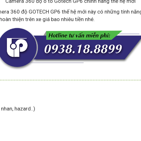
Camera 360 độ ô tô Gotech GP6 chính hãng thế hệ mới
a 360 độ GOTECH GP6 thế hệ mới này có những tính năng gì 
hoàn thiện trên xe giá bao nhiêu tiền nhé.
 nhan, hazard..)