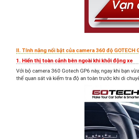
II. Tính năng nổi bật của camera 360 độ GOTECH 
1. Hiển thị toàn cảnh bên ngoài khi khởi động xe
Với bộ camera 360 Gotech GP6 này, ngay khi bạn vừa 
thể quan sát và kiểm tra độ an toàn trước khi di chuy