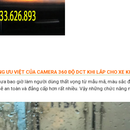
G ƯU VIỆT CỦA CAMERA 360 ĐỘ DCT KHI LẮP CHO XE K
a bao giờ làm người dùng thất vọng từ mẫu mã, màu sắc đế
sẽ an toàn và đẳng cấp hơn rất nhiều. Vậy những chức năng