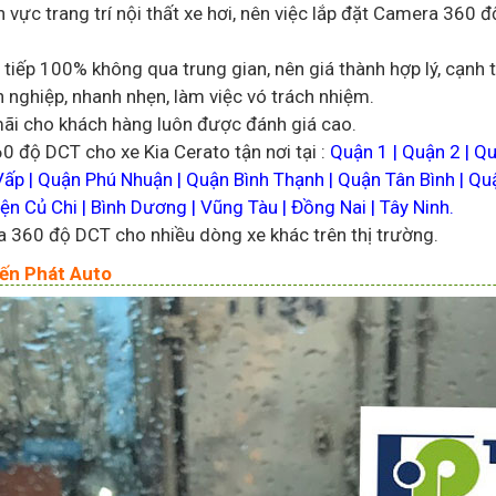
 vực trang trí nội thất xe hơi, nên việc lắp đặt Camera 360
p 100% không qua trung gian, nên giá thành hợp lý, cạnh tr
n nghiệp, nhanh nhẹn, làm việc vó trách nhiệm.
mãi cho khách hàng luôn được đánh giá cao.
 độ DCT cho xe Kia Cerato tận nơi tại :
Quận 1 | Quận 2 | Qu
Vấp | Quận Phú Nhuận | Quận Bình Thạnh | Quận Tân Bình | Qu
n Củ Chi | Bình Dương | Vũng Tàu | Đồng Nai | Tây Ninh.
a 360 độ DCT cho nhiều dòng xe khác trên thị trường.
iến Phát Auto