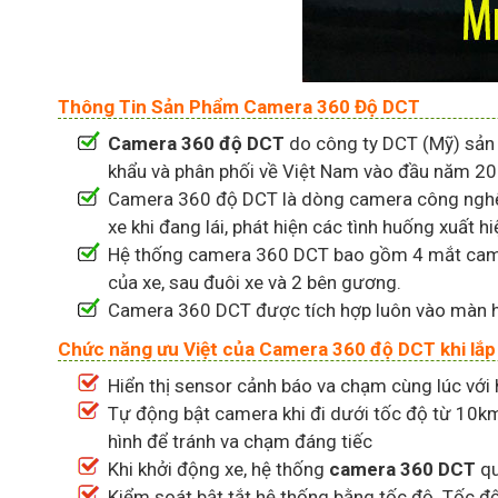
Thông Tin Sản Phẩm Camera 360 Độ DCT
Camera 360 độ DCT
do công ty DCT (Mỹ) sản x
khẩu và phân phối về Việt Nam vào đầu năm 20
Camera 360 độ DCT là dòng camera công nghệ ca
xe khi đang lái, phát hiện các tình huống xuất hi
Hệ thống camera 360 DCT bao gồm 4 mắt camera 
của xe, sau đuôi xe và 2 bên gương.
Camera 360 DCT được tích hợp luôn vào màn hình
Chức năng ưu Việt của Camera 360 độ DCT khi lắp
Hiển thị sensor cảnh báo va chạm cùng lúc với
Tự động bật camera khi đi dưới tốc độ từ 10km/
hình để tránh va chạm đáng tiếc​
Khi khởi động xe, hệ thống
camera 360 DCT
qu
Kiểm soát bật tắt hệ thống bằng tốc độ. Tốc độ