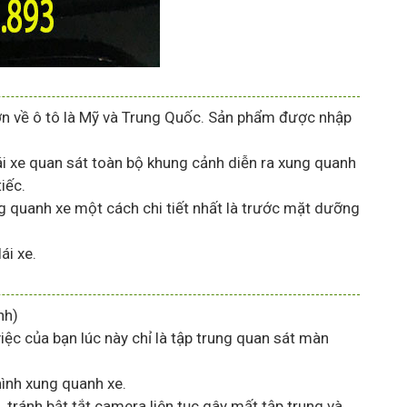
lớn về ô tô là Mỹ và Trung Quốc. Sản phẩm được nhập
i xe quan sát toàn bộ khung cảnh diễn ra xung quanh
iếc.
g quanh xe một cách chi tiết nhất là trước mặt dưỡng
ái xe.
nh)
ệc của bạn lúc này chỉ là tập trung quan sát màn
hình xung quanh xe.
tránh bật tắt camera liên tục gây mất tập trung và