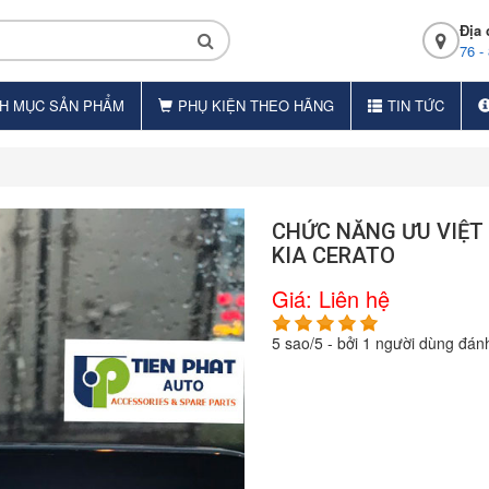
Địa 
76 -
H MỤC SẢN PHẨM
PHỤ KIỆN THEO HÃNG
TIN TỨC
CHỨC NĂNG ƯU VIỆT 
KIA CERATO
Giá:
Liên hệ
5
sao/
5
- bởi
1
người dùng đánh