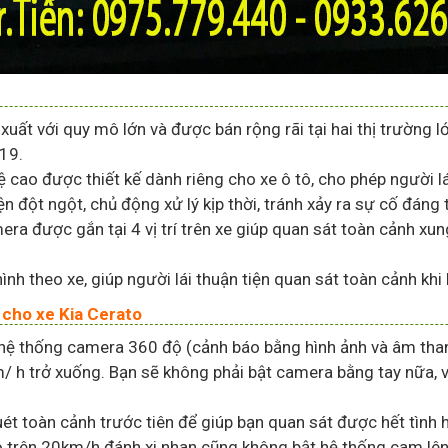
uất với quy mô lớn và được bán rộng rãi tại hai thị trường 
19.
o được thiết kế dành riêng cho xe ô tô, cho phép người lá
ện đột ngột, chủ động xử lý kịp thời, tránh xảy ra sự cố đáng t
được gắn tại 4 vị trí trên xe giúp quan sát toàn cảnh xun
 theo xe, giúp người lái thuận tiện quan sát toàn cảnh khi l
 cho xe Kia Cerato
 hệ thống camera 360 độ (cảnh báo bằng hình ảnh và âm tha
 h trở xuống. Bạn sẽ không phải bật camera bằng tay nữa, vi
ét toàn cảnh trước tiên để giúp bạn quan sát được hết tình 
 trên 20km/h đánh xi nhan cũng không bật hệ thống cam lên, 