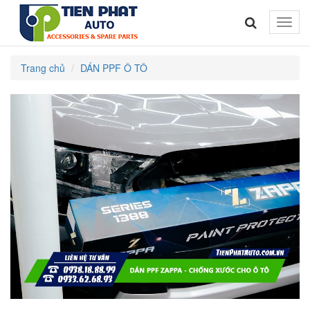
Toggle
naviga
Trang chủ
DÁN PPF Ô TÔ