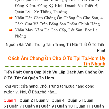
Đăng Kiểm. Đăng Ký Kinh Doanh Và Thiết Bị
Quản Lý Xe Thông Thường
Nhận Dán Cách Chống Ồn Chống Ồn Cho Sàn, 4
Cách Cửa Và Trần Bằng Sản Phẩm Chính Hãng
Nhận May Nệm Da Cao Cấp, Lót Sàn, Bọc La
Phông
Nguồn Bài Viết: Trung Tâm Trang Trí Nội Thất Ô Tô Tiến
Phát
Cách Âm Chống Ồn Cho Ô Tô Tại Tp.Hcm Uy
Tín Nhanh
Tiến Phát Cung Cấp Dịch Vụ Lắp Cách Âm Chống Ồn
Ô Tô Tất Cả Quận Tp.Hcm
khu vực: cửa hàng, Chỗ, Trung tâm,cua hang,cong
ty,đơn vị, Nơi, Ở Đâu,chỗ nào...
Quận 1
|
Quận 2
|
Quận 3
|
Quận 4
|
Quận 5
|
Quận
6
|
Quận 7
|
Quận 8
|
Quận 9
|
Quận 10
|
Quận 11
|
Quận