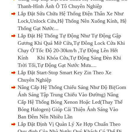
Thanh-Hình Ảnh Ô Tô Chuyên Nghiệp
Lắp Đặt Sửa Chữa Hệ Thống Điện Thân Xe Như
Lock,Unlock Cửa,Hệ Thống Nên Xuống Kính, Hệ
Thống Gạt Nước...
Lắp Đặt Hệ Thống Tự Động Như Tự Động Gập
Gương Khi Quá Mở Cửa,Tự Đông Lock Cửa Khi
Chạy Ở Tốc Độ 20-30km/h ,Tự Động Lên Hết
Kính Khi Khóa Cửa,Tự Động Sáng Đèn Khi
Trời Tối,Tự Động Gạt Nước Mưa....
Lắp Đặt Start-Stop Smart Key Zin Theo Xe
Chuyên Nghiệp
Nâng Cấp Hệ Thống Chiếu Sáng Như Độ Bi(Gom
Ánh Sáng Tập Trung Chiếu Vào Đường) Nâng
Cấp Hệ Thống Bóng Xenon Hoặc Led(Thay Thế
Bóng Halogen) Giúp Cải Thiện Ánh Sáng Vào
Ban Đêm Nên Nhiều Lần
Lắp Đặt Định Vị Quản Lý Xe Hợp Chuẩn Theo
Quy định Của Nhà Nước Quý Khách Có Thể Đi