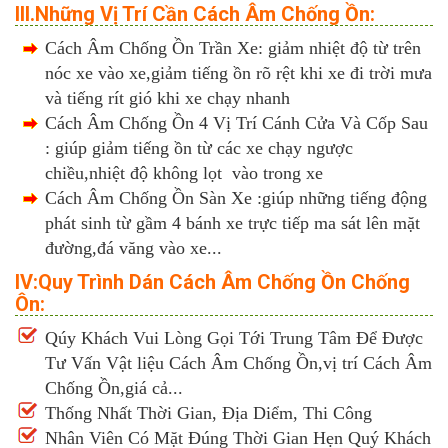
III.Những Vị Trí Cần Cách Âm Chống Ồn:
Cách Âm Chống Ồn Trần Xe: giảm nhiệt độ từ trên
nóc xe vào xe,giảm tiếng ồn rõ rệt khi xe đi trời mưa
và tiếng rít gió khi xe chạy nhanh
Cách Âm Chống Ồn 4 Vị Trí Cánh Cửa Và Cốp Sau
: giúp giảm tiếng ồn từ các xe chạy ngược
chiều,nhiệt độ không lọt vào trong xe
Cách Âm Chống Ồn Sàn Xe :giúp những tiếng động
phát sinh từ gầm 4 bánh xe trực tiếp ma sát lên mặt
đường,đá văng vào xe...
IV:Quy Trình Dán Cách Âm Chống Ồn Chống
Ôn:
Qúy Khách Vui Lòng Gọi Tới Trung Tâm Để Được
Tư Vấn Vật liệu Cách Âm Chống Ồn,vị trí Cách Âm
Chống Ồn,giá cả...
Thống Nhất Thời Gian, Địa Diểm, Thi Công
Nhân Viên Có Mặt Đúng Thời Gian Hẹn Quý Khách