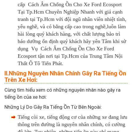
cấp Cách Âm Chống Ồn Cho Xe Ford Ecosport
Tại Tp.Hcm Chuyên Nghiệp Nhanh với giá cạnh
tranh tại Tp.Hcm với đội ngũ nhân viên nhiệt tình,
yêu nghề, và có bằng cấp cao trong nghề,luôn làm
hài lòng quý khách hàng, với chất lượng bảo trì
bảo dưỡng ổn định quý khách hãy yên Tâm khi sử
dụng Vụ Cách Âm Chống Ồn Cho Xe Ford
Ecosport tận nơi tại Tp.Hcm của Trung Tâm Nội
Thất Ô Tô Tiến Phát.
II.Những Nguyên Nhân Chính Gây Ra Tiếng Ồn
Trên Xe Hơi:
Cùng tìm hiểu xem có những nguyên nhân nào gây ra
tiếng ồn của xe hơi:
Những Lý Do Gây Ra Tiếng Ồn Từ Bên Ngoài:
Tiếng còi xe, tiếng động cơ của những xe đang lưu
thông trên đường là nguyên nhân chính, có cường
độ lớn. Tuy nhiên, những tiến ồn này chỉ mang