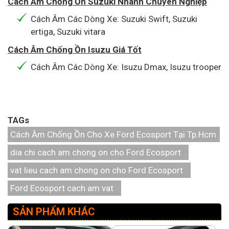
Cách Âm Chống Ồn Suzuki Nhanh Chuyên Nghiệp
Cách Âm Các Dòng Xe: Suzuki Swift, Suzuki
ertiga, Suzuki vitara
Cách Âm Chống Ồn Isuzu Giá Tốt
Cách Âm Các Dòng Xe: Isuzu Dmax, Isuzu trooper
TAGs
Cách Âm Chống Ồn Cho Xe Ford Ecosport Tại Tp.Hcm
dia chi cach am chong on cho Ford Ecosport
vat lieu cach am chong on cho Ford Ecosport
Ford Ecosport cach am vat
SẢN PHẨM KHÁC