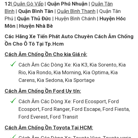
12
|
Quận Gò Vấp
|
Quận Phú Nhuận
|
Quận Tân
Bình
|
Quận Bình Tân
|
Quận Bình Thạnh
|
Quận Tân
Phú
|
Quận Thủ Đức
|
Huyện Bình Chánh
|
Huyện Hóc
Môn
|
Huyện Nhà Bè
Các Hãng Xe Tiến Phát Auto Chuyên Cách Âm Chống
Ồn Cho Ô Tô Tại Tp.Hcm
Cách Âm Chống Ồn Cho kia Giá rẻ:
Cách Âm Các Dòng Xe: Kia K3, Kia Sorento, Kia
Rio, Kia Rondo, Kia Morning, Kia Optima, Kia
Carens, Kia Sedona, Kia Sportage
Cách Âm Chống Ồn Ford Uy tín:
Cách Âm Các Dòng Xe: Ford Ecosport, Ford
Ecosport, Ford Ranger, Ford Escape, Ford Fiesta,
Ford Everest, Ford Transit
Cách Âm Chống Ồn Toyota Tại HCM: