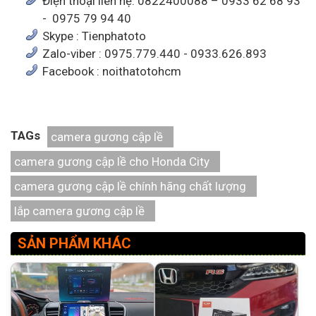
Điện thoại liên hệ: 0822400088 – 0933 62 68 93
- 0975 79 94 40
Skype : Tienphatoto
Zalo-viber : 0975.779.440 - 0933.626.893
Facebook : noithatotohcm
TAGs
camera gương cập lề
camera gương cập lề cho Honda City
camera gương cập lề chính hãng chất lượng
lắp camera gương cập lề
SẢN PHẨM KHÁC