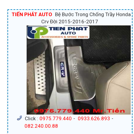
TIẾN PHÁT AUTO
Bệ Bước Trong Chống Trầy Honda
Crv Đời 2015-2016-2017
Click :
0975.779.440
-
0933.626.893
-
082.240.00.88