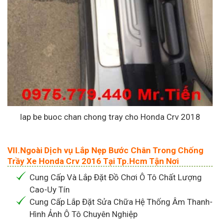
lap be buoc chan chong tray cho Honda Crv 2018
VII.Ngoài Dịch vụ Lắp Nẹp Bước Chân Trong Chống
Trầy Xe Honda Crv 2016 Tại Tp.Hcm Tận Nơi
Cung Cấp Và Lắp Đặt Đồ Chơi Ô Tô Chất Lượng
Cao-Uy Tín
Cung Cấp Lắp Đặt Sửa Chữa Hệ Thống Âm Thanh-
Hình Ảnh Ô Tô Chuyên Nghiệp