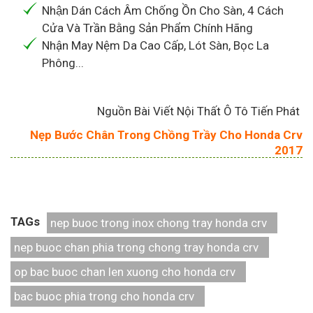
Nhận Dán Cách Âm Chống Ồn Cho Sàn, 4 Cách
Cửa Và Trần Bằng Sản Phẩm Chính Hãng
Nhận May Nệm Da Cao Cấp, Lót Sàn, Bọc La
Phông...
Nguồn Bài Viết Nội Thất Ô Tô Tiến Phát
Nẹp Bước Chân Trong Chồng Trầy Cho Honda Crv
2017
TAGs
nep buoc trong inox chong tray honda crv
nep buoc chan phia trong chong tray honda crv
op bac buoc chan len xuong cho honda crv
bac buoc phia trong cho honda crv