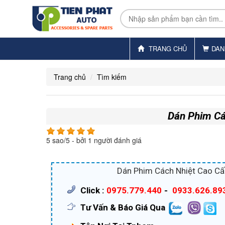
TRANG CHỦ
DAN
Trang chủ
Tìm kiếm
Dán Phim Các
5
sao/
5
- bởi
1
người đánh giá
Dán Phim Cách Nhiệt Cao Cấ
Click :
0975.779.440
-
0933.626.89
Tư Vấn & Báo Giá Qua