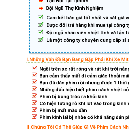
Tận Nơi Tại Tphcm
Đội Ngũ Thợ Kinh Nghiệm
Cam kết bán giá tốt nhất và sát giá v
Được đổi trả hàng khi mua tại công t
Đội ngũ nhân viên nhiệt tình và tận 
Là một công ty chuyên cung cấp sỉ 
I.Những Vấn Đề Bạn Đang Gặp Phải Khi Xe Mi
Ngồi trên xe rất róng và rát khi trời nắn
Bạn cảm thấy mất đi cảm giác thoải mái 
Bạn đã dán phim rồi nhưng được 1 thời 
Những đấu hiệu biết phim cách nhiệt c
Phim bị bong tróc ra khỏi kính
Có hiện tương rỗ khí lot vào trong kính 
Phim bị mất màu dần
Phim kính lái bị nhòe có khả năng dán
II.Chúng Tôi Có Thể Giúp Gì Về Phim Cách Nh