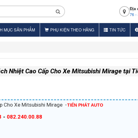
Địa 
76 -
H MỤC SẢN PHẨM
PHỤ KIỆN THEO HÃNG
TIN TỨC
h Nhiệt Cao Cấp Cho Xe Mitsubishi Mirage tại T
p Cho Xe Mitsubishi Mirage -
TIẾN PHÁT AUTO
3
-
082.240.00.88