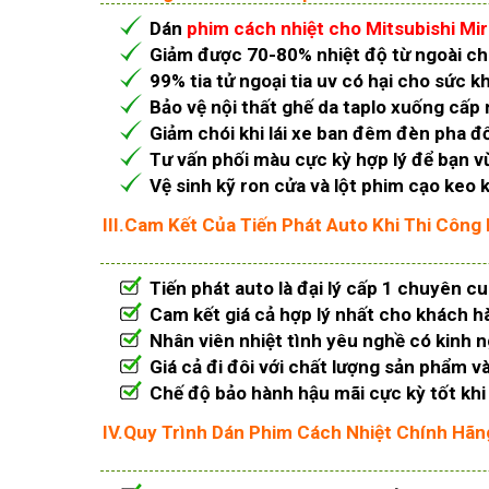
Dán
phim cách nhiệt cho Mitsubishi Mi
Giảm được 70-80% nhiệt độ từ ngoài ch
99% tia tử ngoại tia uv có hại cho sức k
Bảo vệ nội thất ghế da taplo xuống cấ
Giảm chói khi lái xe ban đêm đèn pha đố
Tư vấn phối màu cực kỳ hợp lý để bạn vừ
Vệ sinh kỹ ron cửa và lột phim cạo keo 
III.Cam Kết Của Tiến Phát Auto Khi Thi Công
Tiến phát auto là đại lý cấp 1 chuyên 
Cam kết giá cả hợp lý nhất cho khách h
Nhân viên nhiệt tình yêu nghề có kinh 
Giá cả đi đôi với chất lượng sản phẩm v
Chế độ bảo hành hậu mãi cực kỳ tốt khi
IV.Quy Trình Dán Phim Cách Nhiệt Chính Hãng