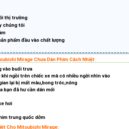
ới thị trường
y chúng tôi
tâm
sản phẩm đầu vào chất lượng
tsubishi Mirage Chưa Dán Phim Cách Nhiệt
g vào buổi trưa
khi ngồi trên chiếc xe mà có nhiều ngời nhìn vào
gian lại bị mất màu,bong tróc,nóng
ủa bạn đã hư cần dán mới
xe hơi
 phim trung quốc dởm
iệt Cho Mitsubishi Mirage: