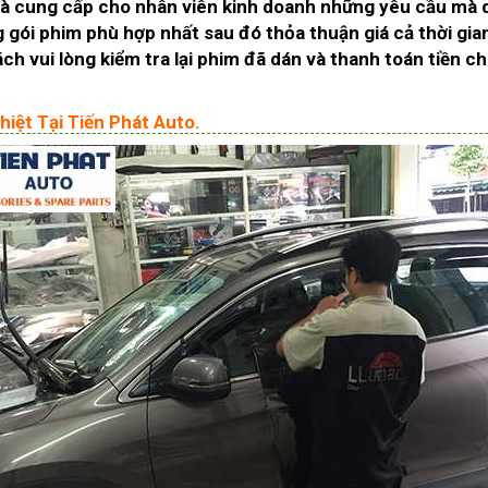
y và cung cấp cho nhân viên kinh doanh những yêu cầu mà
 gói phim phù hợp nhất sau đó thỏa thuận giá cả thời gia
ch vui lòng kiểm tra lại phim đã dán và thanh toán tiền c
iệt Tại Tiến Phát Auto.