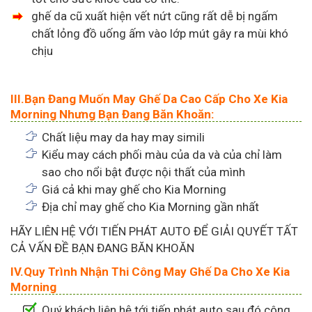
ghế da cũ xuất hiện vết nứt cũng rất dễ bị ngấm
chất lỏng đồ uống ấm vào lớp mút gây ra mùi khó
chịu
III.Bạn Đang Muốn May Ghế Da Cao Cấp Cho Xe Kia
Morning Nhưng Bạn Đang Băn Khoăn:
Chất liệu may da hay may simili
Kiểu may cách phối màu của da và của chỉ làm
sao cho nổi bật được nội thất của mình
Giá cả khi may ghế cho Kia Morning
Địa chỉ may ghế cho Kia Morning gần nhất
HÃY LIÊN HỆ VỚI TIẾN PHÁT AUTO ĐỂ GIẢI QUYẾT TẤT
CẢ VẤN ĐỀ BẠN ĐANG BĂN KHOĂN
IV.Quy Trình Nhận Thi Công May Ghế Da Cho Xe Kia
Morning
Quý khách liên hệ tới tiến phát auto sau đó công