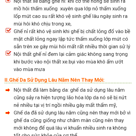
Nội thất xe bằng ghế nỉ: khi cơ thể nóng sẽ sinh ra
mồ hôi thấm xuống xuyên qua lớp nỏ thấm xuống
lốp mút cao su rất khó vệ sinh ghế lâu ngày sinh ra
mùi hôi khó chịu trong xe,
Ghế nỉ rất khó vệ sinh khi ghế bị chất lỏng đổ vào bề
mặt chất lỏng ngay lập tức thấm xuống lớp mút có
sẵn trên xe gây mùi hôi mất rất nhiều thời gian sử lý
Nội thất ghế nỉ đem lại cảm giác không sang trọng
khi bước vào nội thất xe.bụi vào mùa khô ẩm ướt
vào mùa mưa
II.Ghế Da Sử Dụng Lâu Năm Nên Thay Mới:
Nội thất đã làm bằng da: ghế da sử dụng lâu năm
cũng sảy ra hiện tượng lão hóa lớp da nó sẽ bị nứt
nẻ nhiều tại vị trí ngồi nhiều gây mất thẩm mỹ,
Ghế da đã sử dụng lâu năm cũng nên thay mới bở vì
ghế da cũng giống như chăm màn cũng nên thay
mới không để quá lâu vi khuẩn nhiều sinh ra không
tốt cho sức khỏe của cơ thể.