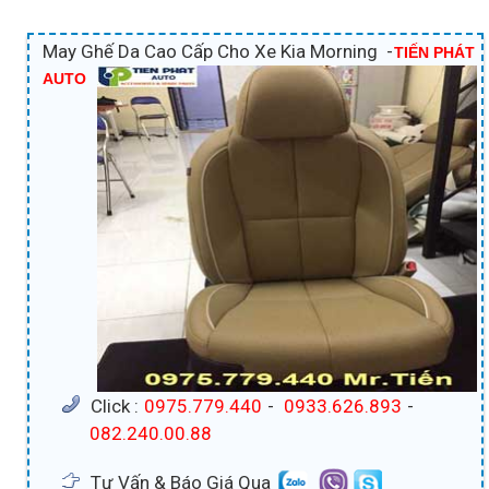
May Ghế Da Cao Cấp Cho Xe Kia Morning -
TIẾN PHÁT
AUTO
Click :
0975.779.440
-
0933.626.893
-
082.240.00.88
Tư Vấn & Báo Giá Qua