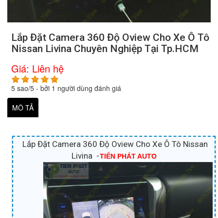
Lắp Đặt Camera 360 Độ Oview Cho Xe Ô Tô
Nissan Livina Chuyên Nghiệp Tại Tp.HCM
Giá:
Liên hệ
5
sao/
5
- bởi
1
người dùng đánh giá
MÔ TẢ
Lắp Đặt Camera 360 Độ Oview Cho Xe Ô Tô Nissan
Livina -
TIẾN PHÁT AUTO