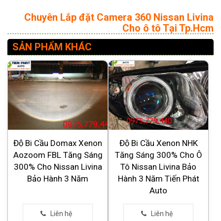
Chuyên Lắp đặt Camera 360 Nissan Livina
Cho ô tô Tại Tp.Hcm
SẢN PHẨM KHÁC
Độ Bi Cầu Domax Xenon
Độ Bi Cầu Xenon NHK
Aozoom FBL Tăng Sáng
Tăng Sáng 300% Cho Ô
300% Cho Nissan Livina
Tô Nissan Livina Bảo
Bảo Hành 3 Năm
Hành 3 Năm Tiến Phát
Auto