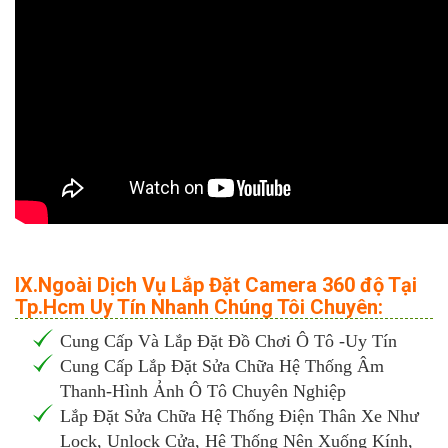
IX.Ngoài Dịch Vụ Lắp Đặt Camera 360 độ Tại
Tp.Hcm Uy Tín Nhanh Chúng Tôi Chuyên:
Cung Cấp Và Lắp Đặt Đồ Chơi Ô Tô -Uy Tín
Cung Cấp Lắp Đặt Sửa Chữa Hệ Thống Âm
Thanh-Hình Ảnh Ô Tô Chuyên Nghiệp
Lắp Đặt Sửa Chữa Hệ Thống Điện Thân Xe Như
Lock, Unlock Cửa, Hệ Thống Nên Xuống Kính,