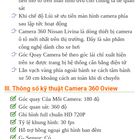
tiên mở to trên màn hình dvd cho chúng ta dễ quan
sát
Khi chế độ Lùi sẽ ưu tiên màn hình camera phía
sau lập tức hoạt động
Camera 360 Nissan Livina là dòng thiết bị camera
ô tô mới nhất trên thị trường. Đây là sản phẩm
công nghệ dành cho xe hơi
Góc Qoay Camera bẻ theo góc lái chỉ xuất hiện
trên xe được trang bị hệ thống cân bằng điện tử
Lằn vạch vàng phía ngoài bánh xe cách tâm bánh
xe 50 cm khoảng cách an toàn khi di chuyển
III. Thông số kỹ thuật Camera 360 Oview
Góc quay Của Mỗi Camera: 180 độ
Góc quan sát: 360 độ
Ghi hình full chuẩn HD 720P
Tỷ lệ khung hình: 30 fps
Hỗ trợ hồng ngoại ghi hình ban đêm
G- Sensor: Có