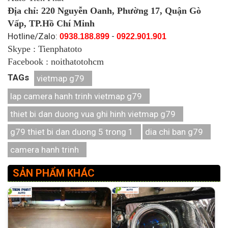
Địa chỉ: 220 Nguyễn Oanh, Phường 17, Quận Gò
Vấp, TP.Hồ Chí Minh
Hotline/Zalo:
-
0938.188.899
0922.901.901
Skype : Tienphatoto
Facebook : noithatotohcm
TAGs
vietmap g79
lap camera hanh trinh vietmap g79
thiet bi dan duong vua ghi hinh vietmap g79
g79 thiet bi dan duong 5 trong 1
dia chi ban g79
camera hanh trinh
SẢN PHẨM KHÁC