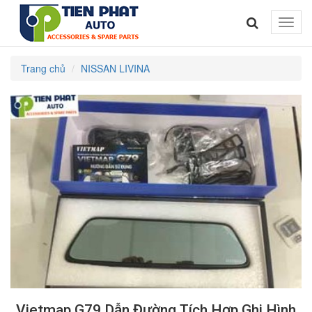
Toggle
naviga
Trang chủ
NISSAN LIVINA
Vietmap G79 Dẫn Đường Tích Hợp Ghi Hình