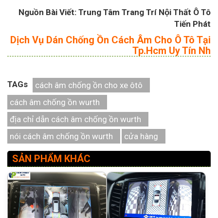
Nguồn Bài Viết: Trung Tâm Trang Trí Nội Thất Ô Tô
Tiến Phát
Dịch Vụ Dán Chống Ồn Cách Âm Cho Ô Tô Tại
Tp.Hcm Uy Tín Nh
TAGs
cách âm chống ồn cho xe ôtô
cách âm chống ồn wurth
địa chỉ dẫn cách âm chống ồn wurth
nói cách âm chống ồn wurth
cửa hàng
SẢN PHẨM KHÁC