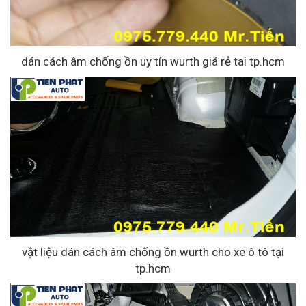
dán cách âm chống ồn uy tín wurth giá rẻ tai tp.hcm
vật liệu dán cách âm chống ồn wurth cho xe ô tô tại
tp.hcm