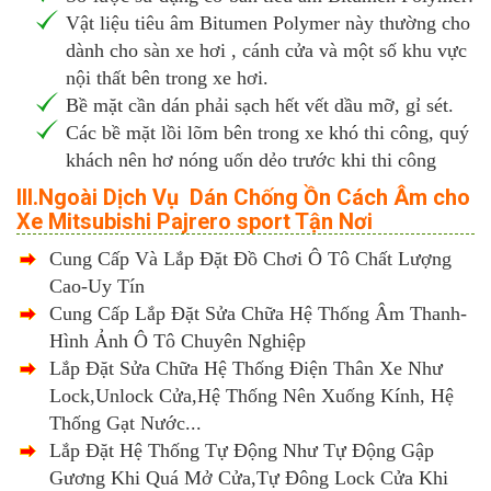
Vật liệu tiêu âm Bitumen Polymer này thường cho
dành cho sàn xe hơi , cánh cửa và một số khu vực
nội thất bên trong xe hơi.
Bề mặt cần dán phải sạch hết vết dầu mỡ, gỉ sét.
Các bề mặt lồi lõm bên trong xe khó thi công, quý
khách nên hơ nóng uốn dẻo trước khi thi công
III.Ngoài Dịch Vụ Dán Chống Ồn Cách Âm cho
Xe Mitsubishi Pajrero sport Tận Nơi
Cung Cấp Và Lắp Đặt Đồ Chơi Ô Tô Chất Lượng
Cao-Uy Tín
Cung Cấp Lắp Đặt Sửa Chữa Hệ Thống Âm Thanh-
Hình Ảnh Ô Tô Chuyên Nghiệp
Lắp Đặt Sửa Chữa Hệ Thống Điện Thân Xe Như
Lock,Unlock Cửa,Hệ Thống Nên Xuống Kính, Hệ
Thống Gạt Nước...
Lắp Đặt Hệ Thống Tự Động Như Tự Động Gập
Gương Khi Quá Mở Cửa,Tự Đông Lock Cửa Khi