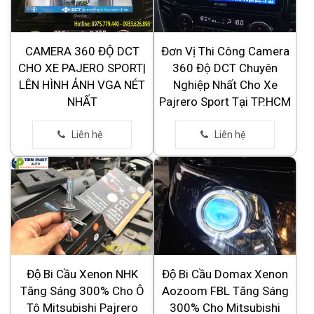
CAMERA 360 ĐỘ DCT
Đơn Vị Thi Công Camera
CHO XE PAJERO SPORT|
360 Độ DCT Chuyên
LÊN HÌNH ẢNH VGA NÉT
Nghiệp Nhất Cho Xe
NHẤT
Pajrero Sport Tại TP.HCM
Độ Bi Cầu Xenon NHK
Độ Bi Cầu Domax Xenon
Tăng Sáng 300% Cho Ô
Aozoom FBL Tăng Sáng
Tô Mitsubishi Pajrero
300% Cho Mitsubishi