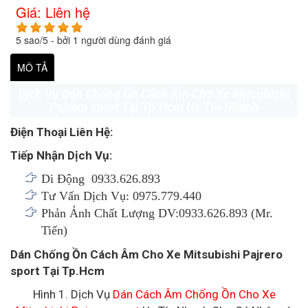
Giá:
Liên hệ
5
sao/
5
- bởi
1
người dùng đánh giá
MÔ TẢ
Dịch Vụ Dán Chống Ồn Cách Âm Cho Xe Mitsubishi
Pajrero sport Tại Tp.Hcm Uy Tín Nhanh
Điện Thoại Liên Hệ:
Tiếp Nhận Dịch Vụ:
Di Động 0933.626.893
Tư Vấn Dịch Vụ: 0975.779.440
Phản Ảnh Chất Lượng DV:0933.626.893 (Mr.
Tiến)
Dán Chống Ồn Cách Âm Cho Xe Mitsubishi Pajrero
sport Tại Tp.Hcm
Hình 1. Dịch Vụ
Dán Cách Âm Chống Ồn Cho Xe