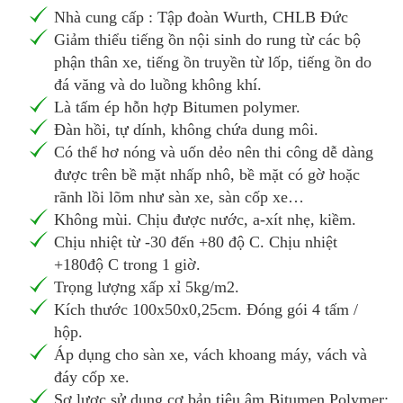
Nhà cung cấp : Tập đoàn Wurth, CHLB Đức
Giảm thiểu tiếng ồn nội sinh do rung từ các bộ
phận thân xe, tiếng ồn truyền từ lốp, tiếng ồn do
đá văng và do luồng không khí.
Là tấm ép hỗn hợp Bitumen polymer.
Đàn hồi, tự dính, không chứa dung môi.
Có thể hơ nóng và uốn dẻo nên thi công dễ dàng
được trên bề mặt nhấp nhô, bề mặt có gờ hoặc
rãnh lồi lõm như sàn xe, sàn cốp xe…
Không mùi. Chịu được nước, a-xít nhẹ, kiềm.
Chịu nhiệt từ -30 đến +80 độ C. Chịu nhiệt
+180độ C trong 1 giờ.
Trọng lượng xấp xỉ 5kg/m2.
Kích thước 100x50x0,25cm. Đóng gói 4 tấm /
hộp.
Áp dụng cho sàn xe, vách khoang máy, vách và
đáy cốp xe.
Sơ lược sử dụng cơ bản tiêu âm Bitumen Polymer: