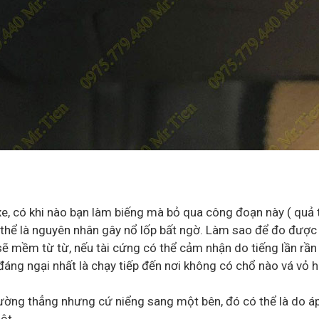
 xe, có khi nào bạn làm biếng mà bỏ qua công đoạn này ( quả 
ó thể là nguyên nhân gây nổ lốp bất ngờ. Làm sao để đo được 
xe sẽ mềm từ từ, nếu tài cứng có thể cảm nhận do tiếng lần r
áng ngại nhất là chạy tiếp đến nơi không có chổ nào vá vỏ ho
 đường thẳng nhưng cứ niểng sang một bên, đó có thể là do 