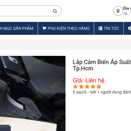
Địa 
76 -
H MỤC SẢN PHẨM
PHỤ KIỆN THEO HÃNG
TIN TỨC
Lắp Cảm Biến Áp Suất 
Tp.Hcm
Giá:
Liên hệ
5
sao/
5
- bởi
1
người dùng đánh