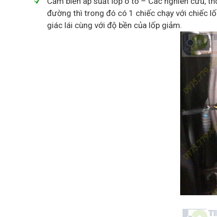
Cảm biến áp suất lốp ô tô – Các nghiên cứu, thố
đường thì trong đó có 1 chiếc chạy với chiếc lố
giác lái cùng với độ bền của lốp giảm.