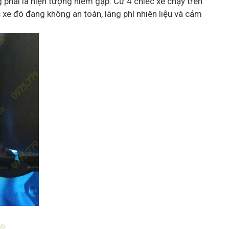
g phải là hiện tượng hiếm gặp. Cứ 4 chiếc xe chạy trên
 xe đó đang không an toàn, lãng phí nhiên liệu và cảm