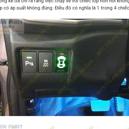
ng kê đã chỉ ra rằng việc chạy xe với chiếc lốp non hơi khôn
p có áp suất không đúng. Điều đó có nghĩa là 1 trong 4 chiếc