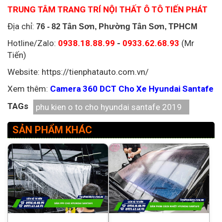
TRUNG TÂM TRANG TRÍ NỘI THẤT Ô TÔ TIẾN PHÁT
Địa chỉ:
76 - 82 Tân Sơn, Phường Tân Sơn, TPHCM
Hotline/Zalo:
0938.18.88.99
-
0933.62.68.93
(Mr
Tiến)
Website: https://tienphatauto.com.vn/
Xem thêm:
Camera 360 DCT Cho Xe Hyundai Santafe
TAGs
phu kien o to cho hyundai santafe 2019
SẢN PHẨM KHÁC