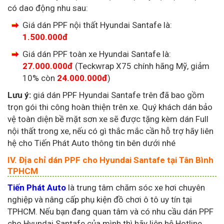
có dao động nhu sau:
Giá dán PPF nội thất Hyundai Santafe là:
1.500.000đ
Giá dán PPF toàn xe Hyundai Santafe là:
27.000.000đ
(Teckwrap X75 chính hãng Mỹ, giảm
10% còn
24.000.000đ
)
Lưu ý:
giá dán PPF Hyundai Santafe trên đã bao gồm
trọn gói thi công hoàn thiện trên xe. Quý khách dán bảo
vệ toàn diện bề mặt sơn xe sẽ được tặng kèm dán Full
nội thất trong xe, nếu có gì thắc mắc cần hỗ trợ hãy liên
hệ cho Tiến Phát Auto thông tin bên dưới nhé
IV. Địa chỉ dán PPF cho Hyundai Santafe tại Tân Bình
TPHCM
Tiến Phát Auto
là trung tâm chăm sóc xe hơi chuyên
nghiệp và nâng cấp phụ kiện đồ chơi ô tô uy tín tại
TPHCM. Nếu bạn đang quan tâm và có nhu cầu dán PPF
cho Hyundai Santafe của mình thì hãy liên hệ Hotline