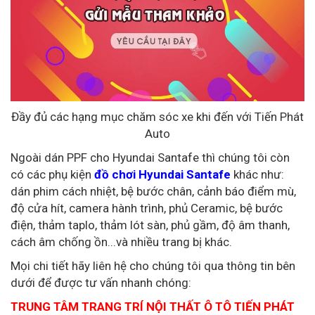
Đầy đủ các hạng mục chăm sóc xe khi đến với Tiến Phát
Auto
Ngoài dán PPF cho Hyundai Santafe thì chúng tôi còn
có các phụ kiện
đồ chơi Hyundai Santafe
khác như:
dán phim cách nhiệt, bệ bước chân, cảnh báo điểm mù,
độ cửa hít, camera hành trình, phủ Ceramic, bệ bước
điện, thảm taplo, thảm lót sàn, phủ gầm, độ âm thanh,
cách âm chống ồn...và nhiều trang bị khác.
Mọi chi tiết hãy liên hệ cho chúng tôi qua thông tin bên
dưới để được tư vấn nhanh chóng:
TRUNG TÂM TRANG TRÍ NỘI THẤT Ô TÔ TIẾN PHÁT