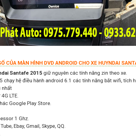
Ố CỦA MÀN HÌNH DVD ANDROID CHO XE HUYNDAI SANT
ndai Santafe 2015
giữ nguyên các tính năng zin theo xe.
hạy hệ điều hành android 6.1 các tính năng bắt wifi, tích h
 nhất
ợ 4G LTE.
ác Google Play Store.
essor 1 Ghz.
Tube, Ebay, Gmail, Skype, QQ.
.