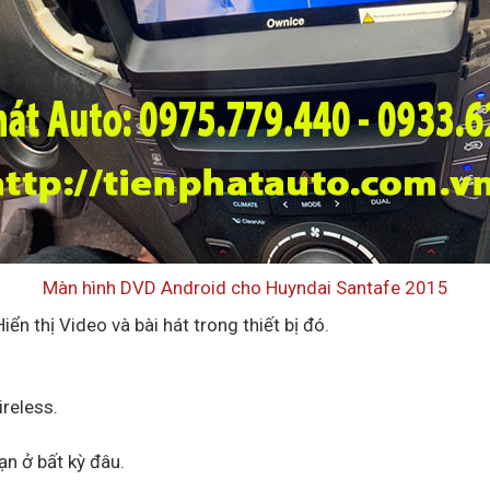
Màn hình DVD Android cho Huyndai Santafe 2015
ển thị Video và bài hát trong thiết bị đó.
reless.
.
bạn ở bất kỳ đâu.