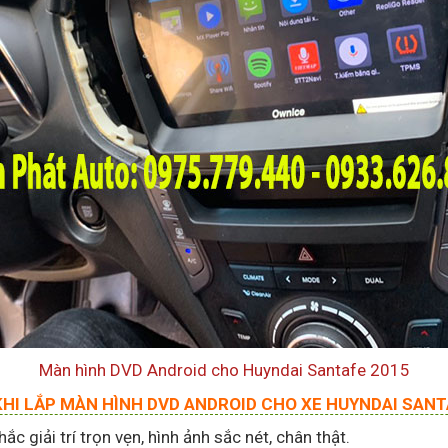
Màn hình DVD Android cho Huyndai Santafe 2015
 KHI LẮP MÀN HÌNH DVD ANDROID CHO XE HUYNDAI SANT
c giải trí trọn vẹn, hình ảnh sắc nét, chân thật.