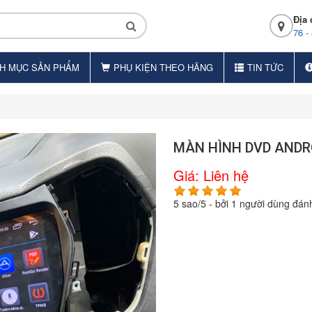
Địa 
76 -
H MỤC SẢN PHẨM
PHỤ KIỆN THEO HÃNG
TIN TỨC
MÀN HÌNH DVD ANDR
Giá:
Liên hệ
5
sao/
5
- bởi
1
người dùng đánh