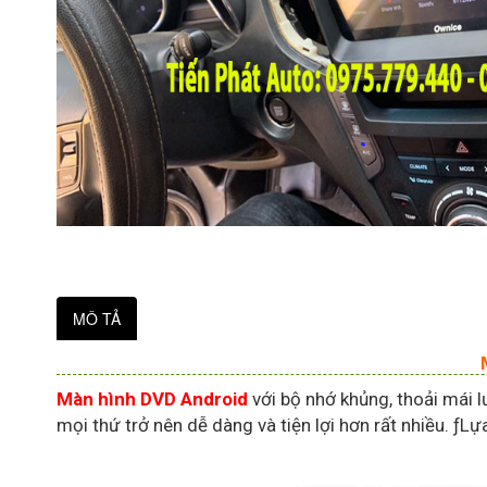
MÔ TẢ
Màn hình DVD Android
với bộ nhớ khủng, thoải mái l
mọi thứ trở nên dễ dàng và tiện lợi hơn rất nhiều. 