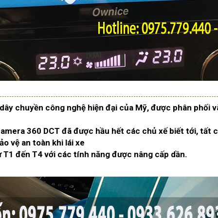
ây chuyền công nghệ hiện đại của Mỹ, được phân phối và s
mera 360 DCT đã được hầu hết các chủ xế biết tới, tất 
o vệ an toàn khi lái xe
T1 đến T4 với các tính năng được nâng cấp dần.