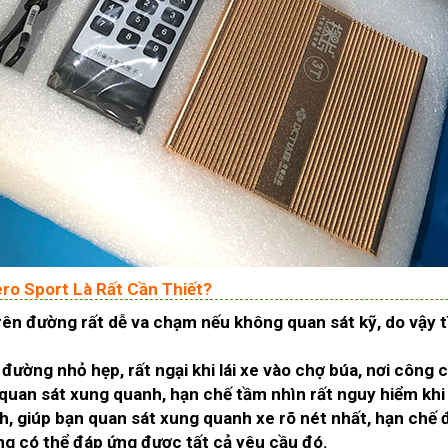
ro Sport Là Rất Cần Thiết?
rên đường rất dễ va chạm nếu không quan sát kỹ, do vậy t
 đường nhỏ hẹp, rất ngại khi lái xe vào chợ búa, nơi công 
 quan sát xung quanh, hạn chế tầm nhìn rất nguy hiểm khi 
, giúp bạn quan sát xung quanh xe rõ nét nhất, hạn chế đ
ng có thể đáp ứng được tất cả yêu cầu đó.