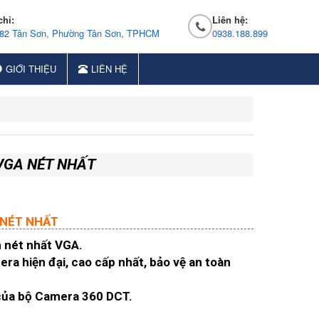
chỉ:
Liên hệ:
 82 Tân Sơn, Phường Tân Sơn, TPHCM
0938.188.899
GIỚI THIỆU
LIÊN HỆ
 VGA NÉT NHẤT
 NÉT NHẤT
h nét nhất VGA.
ra hiện đại, cao cấp nhất, bảo vệ an toàn
i của bộ Camera 360 DCT.