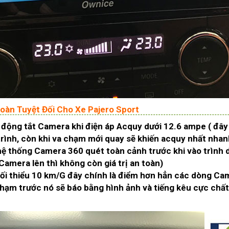
oàn Tuyệt Đối Cho Xe Pajero Sport
tự động tắt Camera khi điện áp Acquy dưới 12.6 ampe ( đ
h trình, còn khi va chạm mới quay sẽ khiến acquy nhất nha
 hệ thống Camera 360 quét toàn cảnh trước khi vào trình 
Camera lên thì không còn giá trị an toàn)
tối thiểu 10 km/G đây chính là điểm hơn hẳn các dòng Cam
chạm trước nó sẽ báo bằng hình ảnh và tiếng kêu cực chất