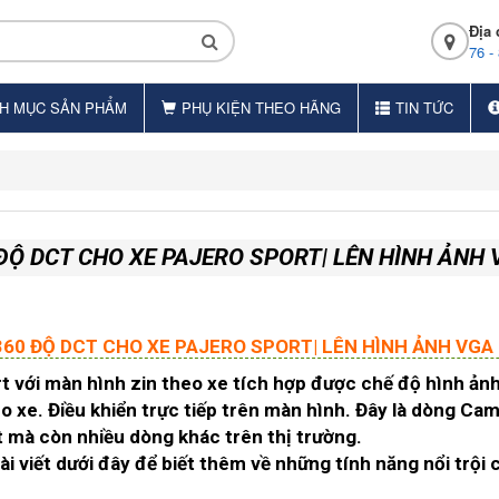
Địa 
76 -
H MỤC SẢN PHẨM
PHỤ KIỆN THEO HÃNG
TIN TỨC
Ộ DCT CHO XE PAJERO SPORT| LÊN HÌNH ẢNH
60 ĐỘ DCT CHO XE PAJERO SPORT| LÊN HÌNH ẢNH VGA
rt
với màn hình zin theo xe tích hợp được chế độ hình ản
 xe. Điều khiển trực tiếp trên màn hình. Đây là dòng Came
t mà còn nhiều dòng khác trên thị trường.
ài viết dưới đây để biết thêm về những tính năng nổi trộ