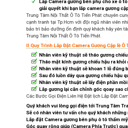
Lắp Camera gương bên phụ cho xe ô tô 
giải quyết khi bạn lắp camera gương cập 
Trung Tâm Nội Thất Ô Tô Tiến Phát chuyên 
cạnh tranh tại Tp.Hcm với đội ngũ nhân viên n
bảo trì bảo dưỡng ổn định quý khách hãy yên t
Trung Tâm Nội Thất Ô Tô Tiến Phát.
II.Quy Trình Lắp Đặt Camera Gương Cập lề Ô T
Nhân viên kỹ thuật sẽ tháo gương chiếu
Tháo mặt kính gương chiếu hậu ra khỏi
Nhân viên kỹ thuật sẽ khoan 1 lỗ đúng
Sau đó luồn dây qua gương chiếu hậu qu
Nhân viên kỹ thuật sẽ lấy điện phần mồi
Lắp gương lại căn chỉnh góc qoay sao c
Các Bước Gọi Điện Liên Hệ Đặt lịch Lắp Đặt C
Quý khách vui lòng gọi điện tới Trung Tâm Tr
Sẽ có nhân viên tư vấn cho quý khách những
Lắp đặt Camera gương bên phụ ô tô thẩm mỹ
Góc quay rộng giúp (Camera Phía Trước) qua