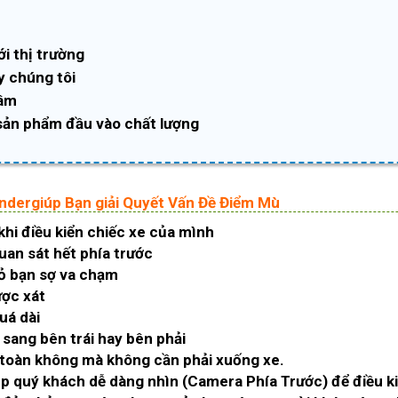
ới thị trường
y chúng tôi
tâm
sản phẩm đầu vào chất lượng
ndergiúp Bạn giải Quyết Vấn Đề Điểm Mù
 khi điều kiển chiếc xe của mình
uan sát hết phía trước
ỏ bạn sợ va chạm
ược xát
uá dài
 sang bên trái hay bên phải
 toàn không mà không cần phải xuống xe.
p quý khách dễ dàng nhìn (Camera Phía Trước) để điều k