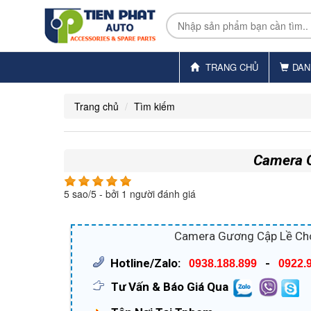
TRANG CHỦ
DAN
Trang chủ
Tìm kiếm
Camera G
5
sao/
5
- bởi
1
người đánh giá
Camera Gương Cập Lề Cho 
Hotline/Zalo:
-
0938.188.899
0922.
Tư Vấn & Báo Giá Qua