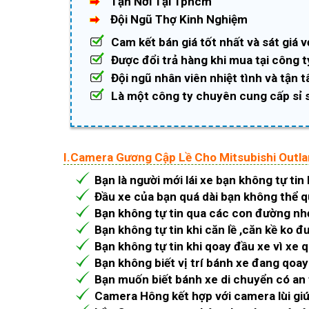
Tận Nơi Tại Tphcm
Đội Ngũ Thợ Kinh Nghiệm
Cam kết bán giá tốt nhất và sát giá v
Được đổi trả hàng khi mua tại công t
Đội ngũ nhân viên nhiệt tình và tận 
Là một công ty chuyên cung cấp sỉ 
I.Camera Gương Cập Lề Cho Mitsubishi Outla
Bạn là người mới lái xe bạn không tự tin
Đầu xe của bạn quá dài bạn không thể q
Bạn không tự tin qua các con đường nh
Bạn không tự tin khi căn lề ,căn kề ko đ
Bạn không tự tin khi qoay đầu xe vì xe q
Bạn không biết vị trí bánh xe đang qoay
Bạn muốn biết bánh xe di chuyển có an
Camera Hông kết hợp với camera lùi giú