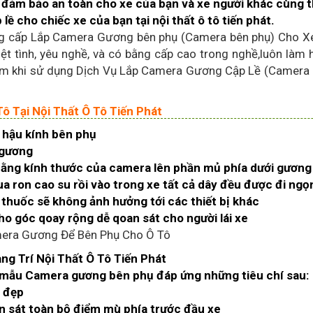
đảm bảo an toàn cho xe của bạn và xe người khác cùng t
lề cho chiếc xe của bạn tại nội thất ô tô tiến phát.
cung cấp Lắp Camera Gương bên phụ (Camera bên phụ) Cho Xe 
hiệt tình, yêu nghề, và có bằng cấp cao trong nghề,luôn làm 
âm khi sử dụng Dịch Vụ Lắp Camera Gương Cập Lề (Camera P
ô Tại Nội Thất Ô Tô Tiến Phát
 hậu kính bên phụ
 gương
 bằng kính thước của camera lên phần mủ phía dưới gương
a ron cao su rồi vào trong xe tất cả dây đều được đi ng
 thuốc sẽ không ảnh hưởng tới các thiết bị khác
ho góc qoay rộng dễ qoan sát cho người lái xe
amera Gương Để Bên Phụ Cho Ô Tô
ang Trí Nội Thất Ô Tô Tiến Phát
 mẫu Camera gương bên phụ đáp ứng những tiêu chí sau:
 đẹp
n sát toàn bộ điểm mù phía trước đầu xe