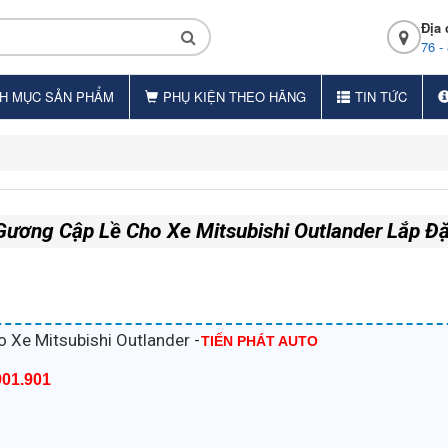
Địa 
76 -
H MỤC SẢN PHẨM
PHỤ KIỆN THEO HÃNG
TIN TỨC
ương Cập Lề Cho Xe Mitsubishi Outlander Lắp Đặ
Xe Mitsubishi Outlander -
TIẾN PHÁT AUTO
901.901