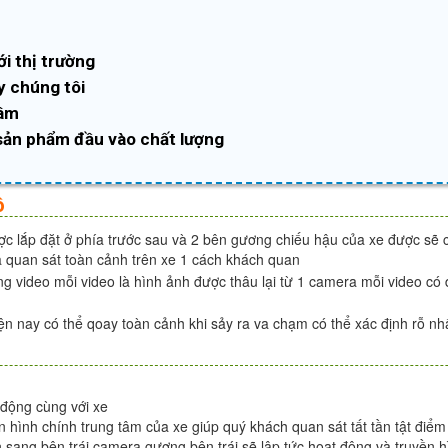
ới thị trường
y chúng tôi
tâm
sản phẩm đầu vào chất lượng
ô
c lắp đặt ở phía trước sau và 2 bên gương chiếu hậu của xe được sẽ c
 quan sát toàn cảnh trên xe 1 cách khách quan
g video mỗi video là hình ảnh được thâu lại từ 1 camera mỗi video có đ
n nay có thể qoay toàn cảnh khi sảy ra va chạm có thể xác định rỗ nhấ
 động cùng với xe
 hình chính trung tâm của xe giúp quý khách quan sát tất tần tật điể
n sang bên trái camera gương bên trái sẽ lập tức hoạt động và truyền 