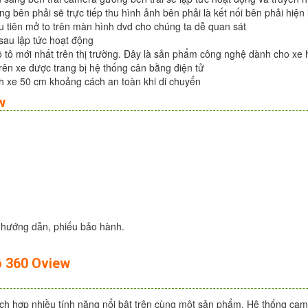
g bên phải sẽ trực tiếp thu hình ảnh bên phải là kết nối bên phải hiện
u tiên mở to trên màn hình dvd cho chúng ta dễ quan sát
sau lập tức hoạt động
 tô mới nhất trên thị trường. Đây là sản phẩm công nghệ dành cho xe 
rên xe được trang bị hệ thống cân bằng điện tử
h xe 50 cm khoảng cách an toàn khi di chuyển
w
h hướng dẫn, phiếu bảo hành.
ô 360 Oview
ích hợp nhiều tính năng nổi bật trên cùng một sản phẩm. Hệ thống ca