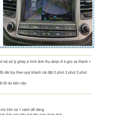
ó bộ sử lý ghép 4 hình ảnh thu được ở 4 góc xe thành 1
ộ dài tùy theo quý khách cài đặt 2 phút 3 phút 5 phút
t lỗi do bên nào
m mù trên xe 1 cách dễ dàng
hình ảnh góc bên trái lên màn hình dvd