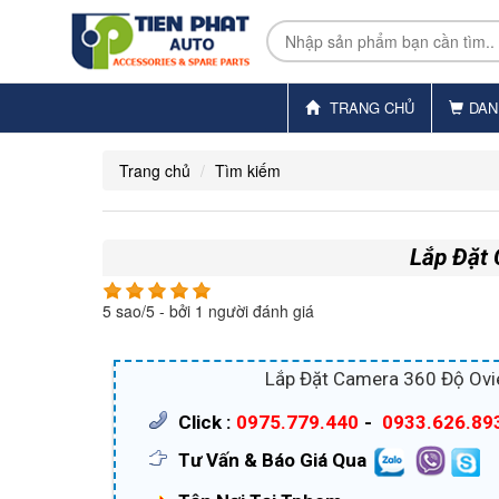
TRANG CHỦ
DAN
Trang chủ
Tìm kiếm
Lắp Đặt 
5
sao/
5
- bởi
1
người đánh giá
Lắp Đặt Camera 360 Độ Ovi
Click :
0975.779.440
-
0933.626.89
Tư Vấn & Báo Giá Qua