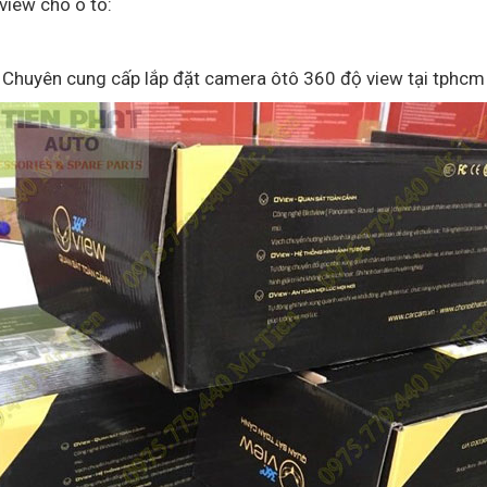
view cho ô tô:
Chuyên cung cấp lắp đặt camera ôtô 360 độ view tại tphcm