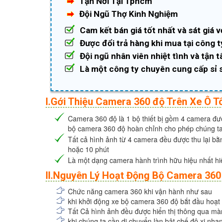
Tận Nơi Tại Tphcm
Đội Ngũ Thợ Kinh Nghiệm
Cam kết bán giá tốt nhất và sát giá v
Được đổi trả hàng khi mua tại công t
Đội ngũ nhân viên nhiệt tình và tận 
Là một công ty chuyên cung cấp sỉ 
I.Gới Thiệu Camera 360 độ Trên Xe Ô T
Camera 360 độ là 1 bộ thiết bị gồm 4 camera đượ
bộ camera 360 độ hoàn chỉnh cho phép chúng ta
Tất cả hình ảnh từ 4 camera đều được thu lại bằn
hoặc 10 phút
Là một dạng camera hành trình hữu hiệu nhất hiệ
II.Nguyên Lý Hoạt Động Bộ Camera 360
Chức năng camera 360 khi vận hành như sau
khi khởi động xe bộ camera 360 độ bắt đầu hoạt
Tất Cả hình ảnh đều được hiển thị thông qua màn
khi chúng ta cần di chuyển làn bật chế độ xi nha