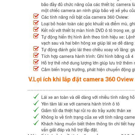
bảo đầy đủ chức năng của các thiết bị: camera l
một chiếc camera an ninh giúp bảo vệ xế yêu của
Các tính năng nổi bật của camera 360 Oview:
Loại bỏ hoàn toàn các góc khuất và điểm mù, gh
Kết nối với thiết bị màn hình DVD ô tô trong xe,
Tự động hiển thị hình ảnh theo tính hiệu xe: Lệnh
vạch sau và hai bên hông xe giúp lái xe dễ dàng 
Tự động đánh góc lái theo chiều xoay vô lăng: giú
Tích hợp camera hành trình: Ghi hình bằng cả 
Hỗ trợ thẻ nhớ dung lượng lớn giúp lưu trữ thêm n
Cảm biến trọng trường, phát hiện chuyển động gi
V.Lợi ích khi lắp đặt camera 360 Oview
Lái xe an toàn và dễ dàng với nhiều tính năng hỗ
Yên tâm lái xe với camera hành trình ô tô
Giảm tối đa thiệt hại rủi ro do trầy xước thân xe
Không lo về tình trạng của xe với tính năng came
Khách hàng muốn biết thêm thông tin chi tiết hay
vấn giải đáp và hỗ trợ lắp đặt.