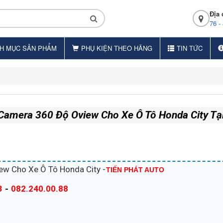
Địa 
76 -
H MỤC SẢN PHẨM
PHỤ KIỆN THEO HÃNG
TIN TỨC
Camera 360 Độ Oview Cho Xe Ô Tô Honda City T
ew Cho Xe Ô Tô Honda City -
TIẾN PHÁT AUTO
3
-
082.240.00.88