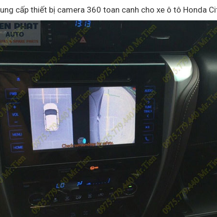
ung cấp thiết bị camera 360 toan canh cho xe ô tô Honda Ci