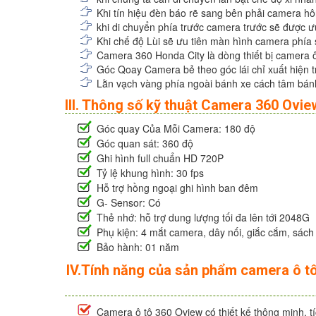
Khi tín hiệu đèn báo rẽ sang bên phải camera hôn
khi di chuyển phía trước camera trước sẽ được ư
Khi chế độ Lùi sẽ ưu tiên màn hình camera phía 
Camera 360 Honda City là dòng thiết bị camera ô
Góc Qoay Camera bẻ theo góc lái chỉ xuất hiện t
Lằn vạch vàng phía ngoài bánh xe cách tâm bán
III. Thông số kỹ thuật Camera 360 Ovie
Góc quay Của Mỗi Camera: 180 độ
Góc quan sát: 360 độ
Ghi hình full chuẩn HD 720P
Tỷ lệ khung hình: 30 fps
Hỗ trợ hồng ngoại ghi hình ban đêm
G- Sensor: Có
Thẻ nhớ: hỗ trợ dung lượng tối đa lên tới 2048G
Phụ kiện: 4 mắt camera, dây nối, giắc cắm, sác
Bảo hành: 01 năm
IV.Tính năng của sản phẩm camera ô t
Camera ô tô 360 Oview có thiết kế thông minh, t