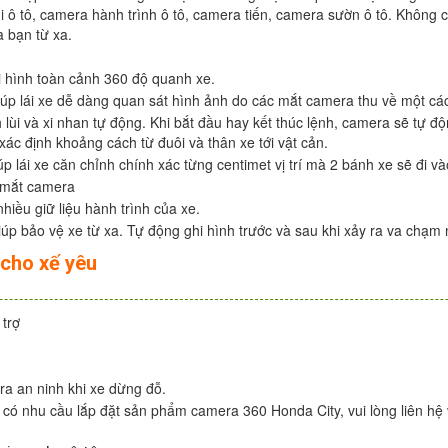
ùi ô tô, camera hành trình ô tô, camera tiến, camera sườn ô tô. Không
 bạn từ xa.
i hình toàn cảnh 360 độ quanh xe.
 giúp lái xe dễ dàng quan sát hình ảnh do các mắt camera thu về một cá
 lùi và xi nhan tự động. Khi bắt đầu hay kết thúc lệnh, camera sẽ tự độ
xác định khoảng cách từ đuôi và thân xe tới vật cản.
p lái xe căn chỉnh chính xác từng centimet vị trí mà 2 bánh xe sẽ đi và
4 mắt camera
hiều giữ liệu hành trình của xe.
úp bảo vệ xe từ xa. Tự động ghi hình trước và sau khi xảy ra va chạm
 cho xế yêu
 trợ
ra an ninh khi xe dừng đỗ.
 có nhu cầu lắp đặt sản phẩm camera 360 Honda City, vui lòng liên hệ 