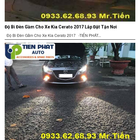
Độ Bi Đèn Gầm Cho Xe Kia Cerato 2017 Lắp Đặt Tận Nơi
Độ Bi Đèn Gầm Cho Xe Kia Cerato 2017 -TIẾN PHÁT...