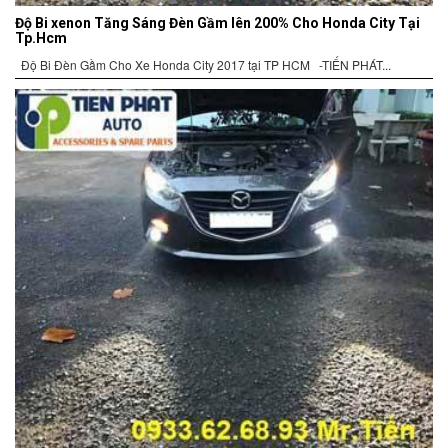
Độ Bi xenon Tăng Sáng Đèn Gầm lên 200% Cho Honda City Tại
Tp.Hcm
Độ Bi Đèn Gầm Cho Xe Honda City 2017 tại TP HCM -TIẾN PHÁT...