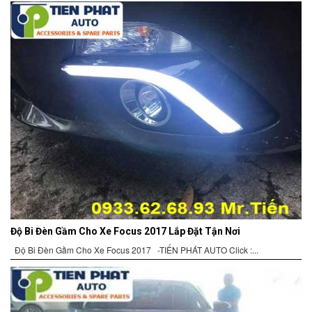
Độ Bi Đèn Gầm Cho Xe Focus 2017 Lắp Đặt Tận Nơi
Độ Bi Đèn Gầm Cho Xe Focus 2017 -TIẾN PHÁT AUTO Click :...