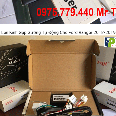
Lên Kính Gập Gương Tự Động Cho Ford Ranger 2018-2019