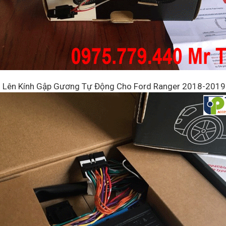
Lên Kính Gập Gương Tự Động Cho Ford Ranger 2018-2019