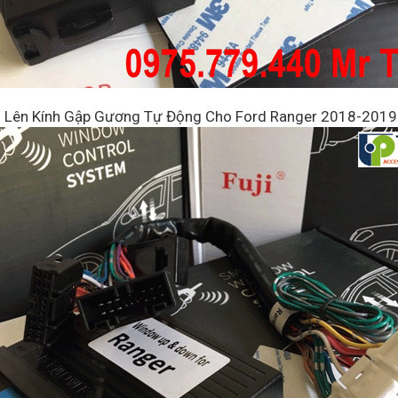
Lên Kính Gập Gương Tự Động Cho Ford Ranger 2018-2019