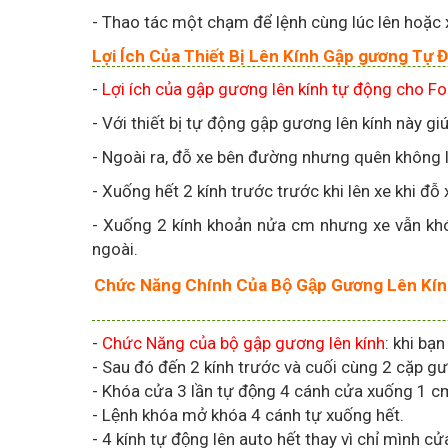
- Thao tác một chạm để lệnh cùng lúc lên hoặc 
Lợi Ích Của Thiết Bị Lên Kính Gập gương Tự
-
Lợi ích của gập gương lên kính tự động cho F
- Với thiết bị tự động gập gương lên kính này gi
- Ngoài ra, đỗ xe bên đường nhưng quên không l
- Xuống hết 2 kính trước trước khi lên xe khi đỗ 
- Xuống 2 kính khoản nửa cm nhưng xe vẫn khó
ngoài.
Chức Năng Chính Của Bộ Gập Gương Lên K
-
Chức Năng của bộ gập gương lên kính
: khi bạ
- Sau đó đến 2 kính trước và cuối cùng 2 cặp 
- Khóa cửa 3 lần tự động 4 cánh cửa xuống 1 c
- Lệnh khóa mở khóa 4 cánh tự xuống hết.
- 4 kính tự động lên auto hết thay vì chỉ mình 