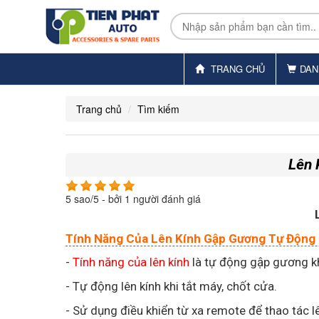
TRANG CHỦ
DAN
Trang chủ
Tìm kiếm
Lên 
5
sao/
5
- bởi
1
người đánh giá
Tính Năng Của Lên Kính Gập Gương Tự Động
-
Tính năng của lên kính
là tự động gập gương kh
- Tự động lên kính khi tắt máy, chốt cửa.
- Sử dụng điều khiển từ xa remote để thao tác lê