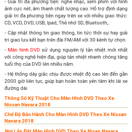
- Giải trí đa phương tiện: nghe nhạc, xem phim với hình
ảnh cực nét, âm thanh chất lượng cao. Hỗ trợ định dạng
giải trí đa phương tiện ngay trên xe với nhiều giao thức:
CD, VCD, DVD, USB, Ipad, Thẻ nhớ SD, Bluetooth,..
- Cập nhật thông tin giao thông, tin tức thời sự hay giải
trí giao lưu kết bạn trên đài FM/AM với 30 kênh tự chọn.
-
Màn hình DVD
sử dụng nguyên lý tản nhiệt mới nhất
với công nghệ hiện đại, giúp tản nhiệt nhanh chóng tăng
tuổi thọ của DVD lên nhiều năm.
- Hệ thống dây giắc chịu được nhiệt độ cao lên đến gần
2000 giờ liên tục, giúp bạn hoàn toàn yên tâm khi lái xe
đường dài.
Thông Số Kỹ Thuật Cho Màn Hình DVD Theo Xe
Nissan Navara 2018
Chế Độ Bảo Hành Cho Màn Hình DVD Theo Xe Nissan
Navara 2018
Nơi Lắp Đặt Màn Hình DVD Theo Xe Nisan Navara