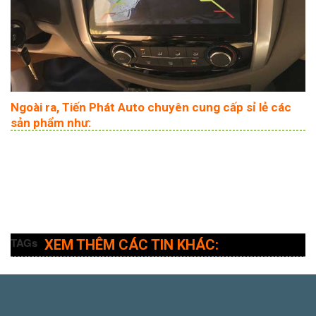
Ngoài ra, Tiến Phát Auto chuyên cung cấp sỉ lẻ các
sản phẩm như:
TAGs
XEM THÊM CÁC TIN KHÁC: