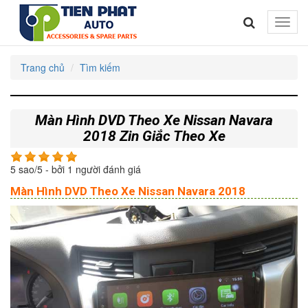
Toggle
naviga
Trang chủ
Tìm kiếm
Màn Hình DVD Theo Xe Nissan Navara
2018 Zin Giắc Theo Xe
5
sao/
5
- bởi
1
người đánh giá
Màn Hình DVD Theo Xe Nissan Navara 2018