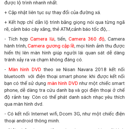
được lộ trình nhanh nhất.
+ Cập nhật liên tục sự thay đổi của đường xá.
+ Kết hợp chỉ dẫn lộ trình bằng giọng nói qua từng ngã
rẽ, cảnh báo cây xăng, thẻ ATM,cảnh báo tốc độ,...
- Tích hợp
Camera lùi
, tiến,
Camera 360 độ
, Camera
hành trình,
Camera gương cập lề
, mọi hình ảnh thu được
hiển thị lên màn hình giúp người lái quan sát dễ dàng
tránh xảy ra va chạm không đáng có.
-
Màn hình DVD
theo xe Nisan Navara 2018 kết nối
bluetooth với điện thoại smart phone: khi được kết nối
bạn có thể sử dụng
màn hình DVD
như một chiếc smart
phone, dễ dàng tra cứu danh bạ và gọi điện thoại ở chế
độ rảnh tay. Còn có thể phát danh sách nhạc yêu thích
qua màn hình dvd.
- Có kết nối Internet wifi, Dcom 3G, như một chiếc điện
thoại android thông minh.