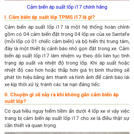
Cảm biến áp suất lốp i17 chính hãng
I. Cảm biến áp suất lốp TPMS i17 là gì?
Cảm biến áp suất lốp i17 là một hệ thống hoàn chỉnh
gồm có 04 cảm biến đặt trong 04 lốp xe của xe Santafe
(mỗi lốp có 01 chiếc cảm biến) và bộ hiển thị trung tâm,
đây là một thiết bị cảnh báo nhỏ gọn đặt trong xe. Cảm
biến áp suất lốp i17
làm nhiệm vụ theo dõi liên tục tình
trạng áp suất và nhiệt độ trong lốp. Khi áp suất hoặc
nhiệt độ cao hơn hoặc thấp hơn giá trị bình thường sẽ
phát tín hiệu bằng âm thanh và hình ảnh để cảnh báo lái
xe kịp thời xử lý, tránh các tai nạn đáng tiếc.
II. Chuyện gì sẽ xảy ra khi không gắn cảm biến áp
suất lốp?
Có quá hiều nguy hiểm tiềm ẩn dưới 4 lốp xe vì vậy việc
trang bị cảm biến áp suất lốp i17 cho xe là điều thật sự
cần thiết và quan trọng.