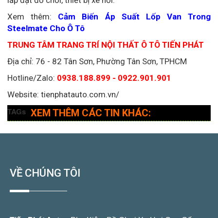
lắp đặt đồ chơi, thiết bị xe hơi:
Xem thêm:
Cảm Biến Áp Suất Lốp Van Trong
Steelmate Cho Ô Tô
TRUNG TÂM TRANG TRÍ NỘI THẤT Ô TÔ TIẾN PHÁT
Địa chỉ: 76 - 82 Tân Sơn, Phường Tân Sơn, TPHCM
Hotline/Zalo:
0938.188.899 - 0922.901.901
Website: tienphatauto.com.vn/
TAGs
XEM THÊM CÁC TIN KHÁC:
VỀ CHÚNG TÔI