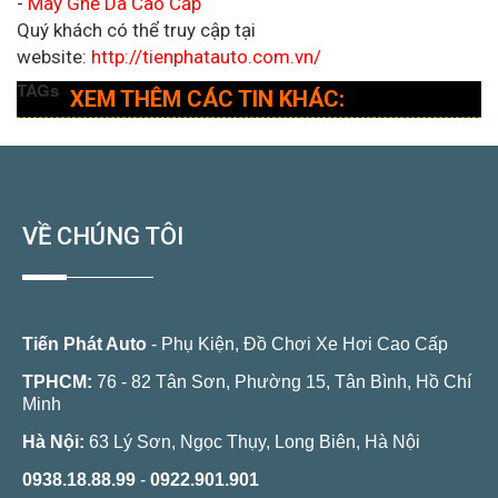
-
May Ghế Da Cao Cấp
Quý khách có thể truy cập tại
website:
http://tienphatauto.com.vn/
TAGs
XEM THÊM CÁC TIN KHÁC:
VỀ CHÚNG TÔI
Tiến Phát Auto
- Phụ Kiện, Đồ Chơi Xe Hơi Cao Cấp
TPHCM:
76 - 82 Tân Sơn, Phường 15, Tân Bình, Hồ Chí
Minh
Hà Nội:
63 Lý Sơn, Ngọc Thụy, Long Biên, Hà Nội
0938.18.88.99
-
0922.901.901