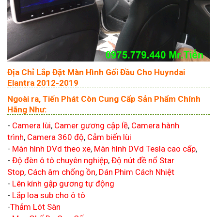
Địa Chỉ Lắp Đặt Màn Hình Gối Đầu Cho Huyndai
Elantra 2012-2019
Ngoài ra, Tiến Phát Còn Cung Cấp Sản Phẩm Chính
Hãng Như:
-
Camera lùi
,
Camer gương cập lề
,
Camera hành
trình
,
Camera 360 độ
,
Cảm biến lùi
-
Màn hình DVd theo xe
,
Màn hình DVd Tesla cao cấp
,
-
Độ đèn ô tô chuyên nghiệp
,
Độ nút đề nổ Star
Stop
,
Cách âm chống ồn
,
Dán Phim Cách Nhiệt
-
Lên kính gập gương tự động
-
Lắp loa sub cho ô tô
-
Thảm Lót Sàn