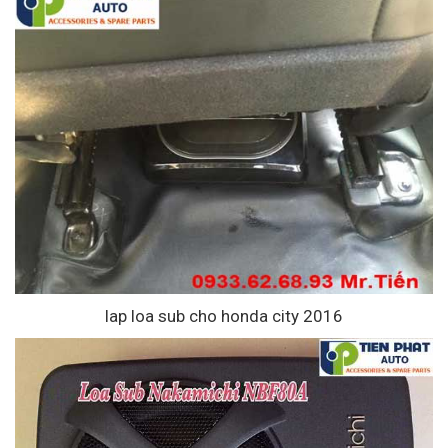
lap loa sub cho honda city 2016