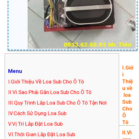
I.Giớ
Menu
i
Thiệ
I.Giới Thiệu Về Loa Sub Cho Ô Tô
u về
II.Vì Sao Phải Gắn Loa Sub Cho Ô Tô
loa
Sub
III.Quy Trình Lắp Loa Sub Cho Ô Tô Tận Nơi
Cho
IV.Cách Sử Dụng Loa Sub
Ô
Tô
V.Vị Trí Lắp Đặt Loa Sub
II.Vì
VI.Thời Gian Lắp Đặt Loa Sub