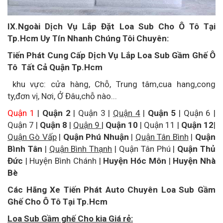
IX.Ngoài Dịch Vụ Lắp Đặt Loa Sub Cho Ô Tô Tại
Tp.Hcm Uy Tín Nhanh Chúng Tôi Chuyên:
Tiến Phát Cung Cấp Dịch Vụ Lắp Loa Sub Gầm Ghế Ô
Tô Tất Cả Quận Tp.Hcm
khu vực: cửa hàng, Chỗ, Trung tâm,cua hang,cong
ty,đơn vị, Nơi, Ở Đâu,chỗ nào...
Quận 1
|
Quận 2
|
Quận 3
|
Quận 4
|
Quận 5
|
Quận 6
|
Quận 7
|
Quận 8
|
Quận 9
|
Quận 10
|
Quận 11
|
Quận 12
|
Quận Gò Vấp
|
Quận Phú Nhuận
|
Quận Tân Bình
|
Quận
Bình Tân
|
Quận Bình Thạnh
|
Quận Tân Phú
|
Quận Thủ
Đức
|
Huyện Bình Chánh
|
Huyện Hóc Môn
|
Huyện Nhà
Bè
Các Hãng Xe Tiến Phát Auto Chuyên Loa Sub Gầm
Ghế Cho Ô Tô Tại Tp.Hcm
Loa Sub Gầm ghế Cho kia Giá rẻ: