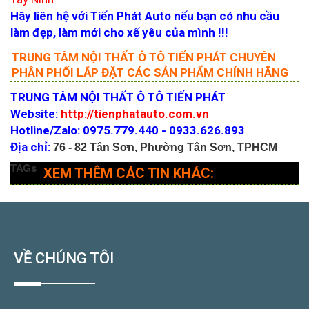
Hãy liên hệ với Tiến Phát Auto nếu bạn có nhu cầu
làm đẹp, làm mới cho xế yêu của mình !!!
TRUNG TÂM NỘI THẤT Ô TÔ TIẾN PHÁT CHUYÊN
PHÂN PHỐI LẮP ĐẶT CÁC SẢN PHẨM CHÍNH HÃNG
TRUNG TÂM NỘI THẤT Ô TÔ TIẾN PHÁT
Website:
http://tienphatauto.com.vn
Hotline/Zalo: 0975.779.440 - 0933.626.893
Địa chỉ:
76 - 82 Tân Sơn, Phường Tân Sơn, TPHCM
TAGs
XEM THÊM CÁC TIN KHÁC:
VỀ CHÚNG TÔI