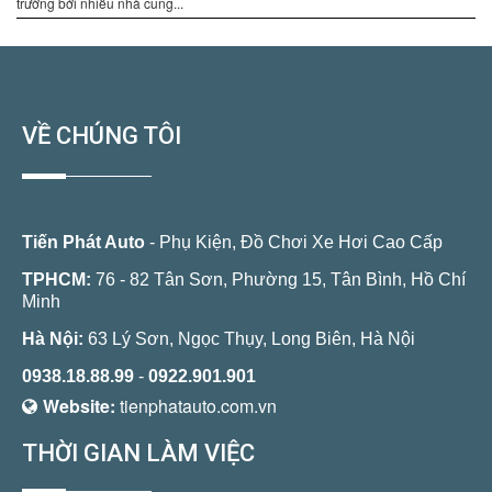
trường bởi nhiều nhà cung...
VỀ CHÚNG TÔI
Tiến Phát Auto
- Phụ Kiện, Đồ Chơi Xe Hơi Cao Cấp
TPHCM:
76 - 82 Tân Sơn, Phường 15, Tân Bình, Hồ Chí
Minh
Hà Nội:
63 Lý Sơn, Ngọc Thụy, Long Biên, Hà Nội
0938.18.88.99
-
0922.901.901
Website:
tienphatauto.com.vn
THỜI GIAN LÀM VIỆC